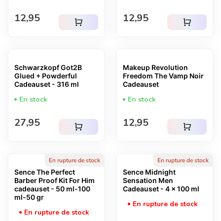
Prix normal
Prix normal
12,95
12,95
shopping_cart
shopping_cart
Schwarzkopf Got2B
Makeup Revolution
Glued + Powderful
Freedom The Vamp Noir
Cadeauset - 316 ml
Cadeauset
En stock
En stock
Prix normal
Prix normal
27,95
12,95
shopping_cart
shopping_cart
En rupture de stock
En rupture de stock
Sence The Perfect
Sence Midnight
Barber Proof Kit For Him
Sensation Men
cadeauset - 50 ml-100
Cadeauset - 4 x 100 ml
ml-50 gr
En rupture de stock
En rupture de stock