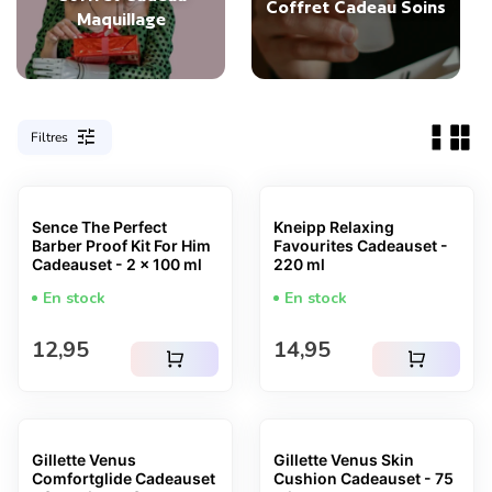
Coffret Cadeau Soins
Maquillage
tune
Filtres
Sence The Perfect
Kneipp Relaxing
Barber Proof Kit For Him
Favourites Cadeauset -
Cadeauset - 2 x 100 ml
220 ml
En stock
En stock
Prix normal
Prix normal
12,95
14,95
shopping_cart
shopping_cart
Gillette Venus
Gillette Venus Skin
Comfortglide Cadeauset
Cushion Cadeauset - 75