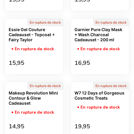
En rupture de stock
En rupture de stock
Essie Gel Couture
Garnier Pure Clay Mask
Cadeauset - Topcoat +
+ Wash Charcoal
Fairy Taylor
Cadeauset - 200 ml
En rupture de stock
En rupture de stock
Prix normal
Prix normal
15,95
16,95
En rupture de stock
En rupture de stock
Makeup Revolution Mini
W7 12 Days of Gorgeous
Contour & Glow
Cosmetic Treats
Cadeauset
En rupture de stock
En rupture de stock
Prix normal
Prix normal
14,95
19,95