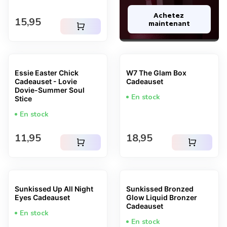
Achetez 
Prix normal
15,95
maintenant
shopping_cart
Essie Easter Chick
W7 The Glam Box
Cadeauset - Lovie
Cadeauset
Dovie-Summer Soul
En stock
Stice
En stock
Prix normal
Prix normal
11,95
18,95
shopping_cart
shopping_cart
Sunkissed Up All Night
Sunkissed Bronzed
Eyes Cadeauset
Glow Liquid Bronzer
Cadeauset
En stock
En stock