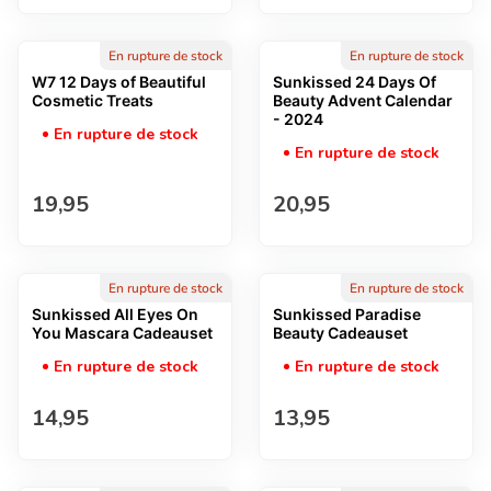
En rupture de stock
En rupture de stock
W7 12 Days of Beautiful
Sunkissed 24 Days Of
Cosmetic Treats
Beauty Advent Calendar
- 2024
En rupture de stock
En rupture de stock
Prix normal
Prix normal
19,95
20,95
En rupture de stock
En rupture de stock
Sunkissed All Eyes On
Sunkissed Paradise
You Mascara Cadeauset
Beauty Cadeauset
En rupture de stock
En rupture de stock
Prix normal
Prix normal
14,95
13,95