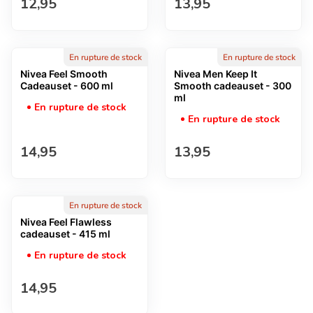
Prix normal
Prix normal
12,95
13,95
En rupture de stock
En rupture de stock
Nivea Feel Smooth
Nivea Men Keep It
Cadeauset - 600 ml
Smooth cadeauset - 300
ml
En rupture de stock
En rupture de stock
Prix normal
Prix normal
14,95
13,95
En rupture de stock
Nivea Feel Flawless
cadeauset - 415 ml
En rupture de stock
Prix normal
14,95