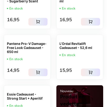
- Sugarberry Scent
ml
En stock
En stock
Prix normal
Prix normal
16,95
16,95
shopping_cart
shopping_cart
Pantene Pro-V Damage-
L'Oréal Revitalift
Free Look Cadeauset -
Cadeauset - 52,6 ml
650 ml
En stock
En stock
Prix normal
Prix normal
14,95
15,95
shopping_cart
shopping_cart
Nouveau
Essie Cadeauset -
Produit en
Strong Start + Aperitif
vedette
En stock