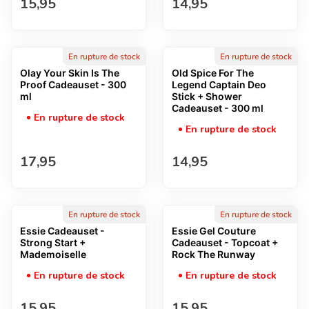
Prix normal
Prix normal
15,95
14,95
En rupture de stock
En rupture de stock
Olay Your Skin Is The
Old Spice For The
Proof Cadeauset - 300
Legend Captain Deo
ml
Stick + Shower
Cadeauset - 300 ml
En rupture de stock
En rupture de stock
Prix normal
Prix normal
17,95
14,95
En rupture de stock
En rupture de stock
Essie Cadeauset -
Essie Gel Couture
Strong Start +
Cadeauset - Topcoat +
Mademoiselle
Rock The Runway
En rupture de stock
En rupture de stock
Prix normal
Prix normal
15,95
15,95