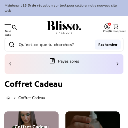
Skip to content
Maintenant
15 % de réduction sur tout
pour célébrer notre nouveau site
web
0
Accueil
shopping_cart
search
Navi
Compte
Voir mon panier
gatio
Accueil
n
mobil
search
Rechercher
e
Recherche"
(le lien s'ouvre dans un nouvel onglet/fenêtre)
account_balance_wallet
Payez après
chevron_left
chevron_right
Coffret Cadeau
Coffret Cadeau
home
chevron_right
Coffret Cadeau