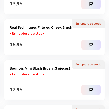
Prix normal
13,95
shopping_cart
En rupture de stock
Real Techniques Filtered Cheek Brush
En rupture de stock
Prix normal
15,95
shopping_cart
En rupture de stock
Bourjois Mini Blush Brush (3 pièces)
En rupture de stock
Prix normal
12,95
shopping_cart