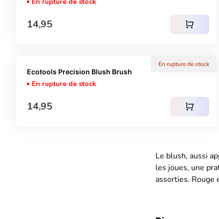
En rupture de stock
Prix normal
14,95
shopping_cart
En rupture de stock
Ecotools Precision Blush Brush
En rupture de stock
Prix normal
14,95
shopping_cart
Le blush, aussi ap
les joues, une pra
assorties. Rouge e