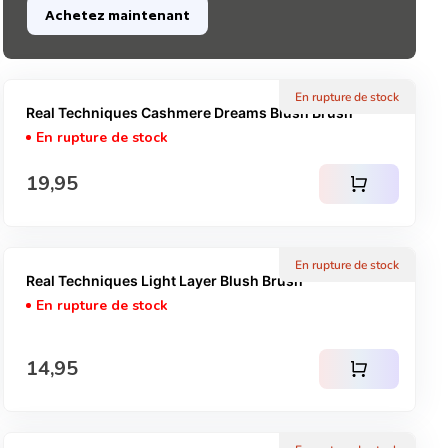
Achetez maintenant
En rupture de stock
Real Techniques Cashmere Dreams Blush Brush
En rupture de stock
Prix normal
19,95
shopping_cart
En rupture de stock
Real Techniques Light Layer Blush Brush
En rupture de stock
Prix normal
14,95
shopping_cart