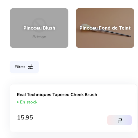
Pinceau Blush
Pinceau Fond de Teint
tune
Filtres
Real Techniques Tapered Cheek Brush
En stock
Prix normal
15,95
shopping_cart