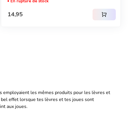
En rupture de stock
Prix normal
14,95
shopping_cart
 Ils employaient les mêmes produits pour les lèvres et
bel effet lorsque tes lèvres et tes joues sont
int aux joues.