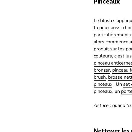
Pinceaux
Le blush s'appliqu
tu peux aussi choi
particulièrement d
alors commence av
produit sur les p
couleurs, c'est ju
pinceau anticerne
bronzer
,
pinceau f
brush
,
brosse net
pinceaux
! Un
set
pinceaux, un
port
Astuce : quand tu 
Nettoyer les