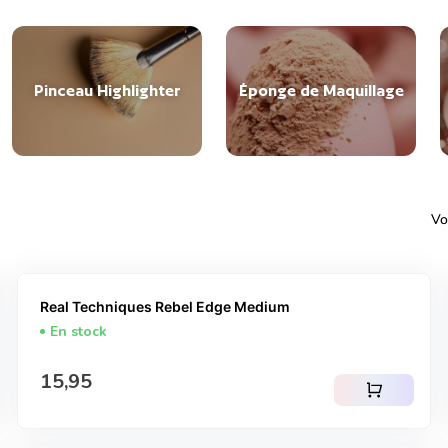
Pinceau Highlighter
Éponge de Maquillage
Vo
Real Techniques Rebel Edge Medium
En stock
Prix normal
15,95
shopping_cart