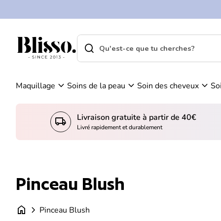
0
Skip to content
Vo
C
ir
o
m
m
search
shopping_cart
Accueil
on
Accueil
p
search
pa
Recherche"
t
ni
e
er
expand_more
expand_more
expand_more
Maquillage
Soins de la peau
Soin des cheveux
So
Livraison gratuite à partir de 40€
local_shipping
Livré rapidement et durablement
Pinceau Blush
home
chevron_right
Pinceau Blush