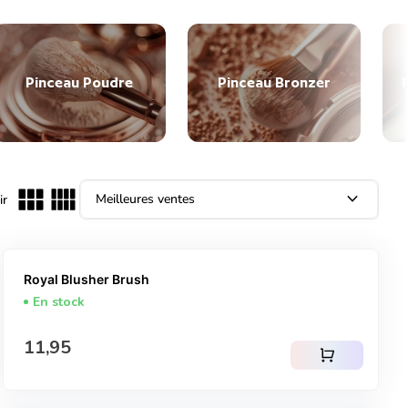
Pinceau Poudre
Pinceau Bronzer
expand_more
ir
Royal Blusher Brush
En stock
Prix normal
11,95
shopping_cart