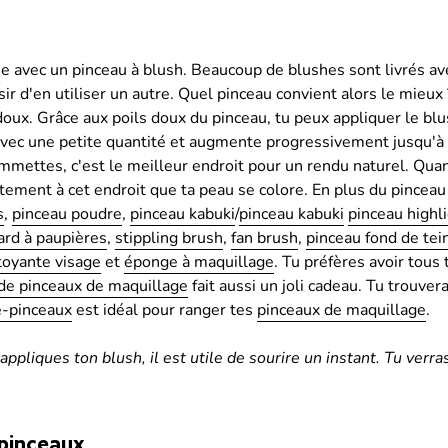
e avec un pinceau à blush. Beaucoup de blushes sont livrés avec
sir d'en utiliser un autre. Quel pinceau convient alors le mieu
oux. Grâce aux poils doux du pinceau, tu peux appliquer le blush
ec une petite quantité et augmente progressivement jusqu'à ob
ommettes, c'est le meilleur endroit pour un rendu naturel. Qu
stement à cet endroit que ta peau se colore. En plus du pinceau 
s
,
pinceau poudre
,
pinceau kabuki
/
pinceau kabuki
pinceau highl
ard à paupières
,
stippling brush
,
fan brush
,
pinceau fond de tei
toyante visage
et
éponge à maquillage
. Tu préfères avoir tous
 de pinceaux de maquillage
fait aussi un joli cadeau. Tu trouv
e-pinceaux
est idéal pour ranger tes
pinceaux de maquillage
.
appliques ton blush, il est utile de sourire un instant. Tu verra
 pinceaux