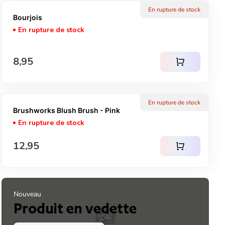
En rupture de stock
Bourjois
En rupture de stock
Prix normal
8,95
shopping_cart
En rupture de stock
Brushworks Blush Brush - Pink
En rupture de stock
Prix normal
12,95
shopping_cart
Nouveau
Produit en vedette