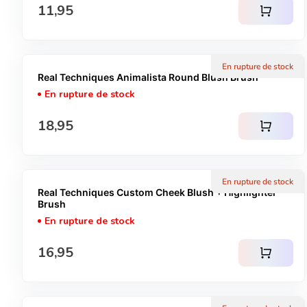
Prix normal
11,95
shopping_cart
En rupture de stock
Real Techniques Animalista Round Blush Brush
En rupture de stock
Prix normal
18,95
shopping_cart
En rupture de stock
Real Techniques Custom Cheek Blush + Highlighter
Brush
En rupture de stock
Prix normal
16,95
shopping_cart