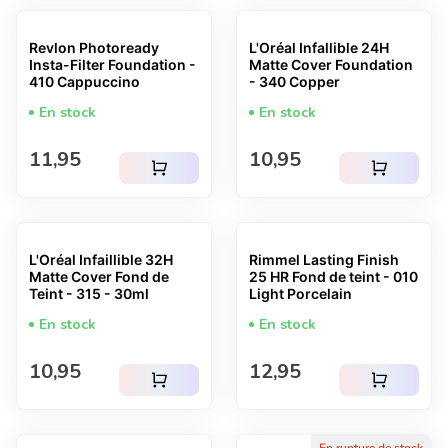
Revlon Photoready
L'Oréal Infallible 24H
Insta-Filter Foundation -
Matte Cover Foundation
410 Cappuccino
- 340 Copper
En stock
En stock
Prix normal
Prix normal
11,95
10,95
shopping_cart
shopping_cart
L'Oréal Infaillible 32H
Rimmel Lasting Finish
Matte Cover Fond de
25 HR Fond de teint - 010
Teint - 315 - 30ml
Light Porcelain
En stock
En stock
Prix normal
Prix normal
10,95
12,95
shopping_cart
shopping_cart