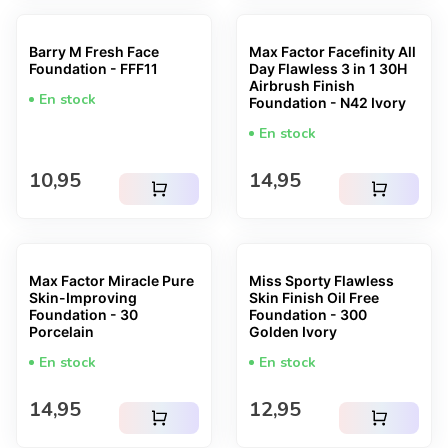
Barry M Fresh Face
Max Factor Facefinity All
Foundation - FFF11
Day Flawless 3 in 1 30H
Airbrush Finish
En stock
Foundation - N42 Ivory
En stock
Prix normal
Prix normal
10,95
14,95
shopping_cart
shopping_cart
Max Factor Miracle Pure
Miss Sporty Flawless
Skin-Improving
Skin Finish Oil Free
Foundation - 30
Foundation - 300
Porcelain
Golden Ivory
En stock
En stock
Prix normal
Prix normal
14,95
12,95
shopping_cart
shopping_cart