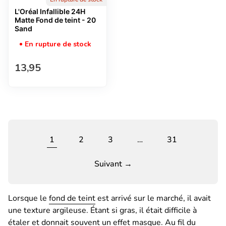
L'Oréal Infallible 24H
Matte Fond de teint - 20
Sand
En rupture de stock
Prix normal
13,95
1
2
3
…
31
Suivant →
Lorsque le
fond de teint
est arrivé sur le marché, il avait
une texture argileuse. Étant si gras, il était difficile à
étaler et donnait souvent un effet masque. Au fil du