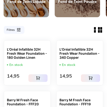
Fond de Teint Liquide
Fond de Teint Poudre
tune
Filtres
L'Oréal Infallible 32H
L'Oréal Infallible 32H
Fresh Wear Foundation -
Fresh Wear Foundation -
180 Golden Linen
340 Copper
En stock
En stock
Prix normal
Prix normal
14,95
14,95
shopping_cart
shopping_cart
Barry M Fresh Face
Barry M Fresh Face
Foundation - FFF20
Foundation - FFF19