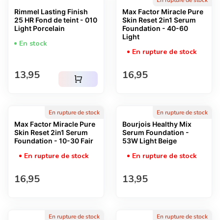
En rupture de stock
Rimmel Lasting Finish
Max Factor Miracle Pure
25 HR Fond de teint - 010
Skin Reset 2in1 Serum
Light Porcelain
Foundation - 40-60
Light
En stock
En rupture de stock
Prix normal
Prix normal
13,95
16,95
shopping_cart
En rupture de stock
En rupture de stock
Max Factor Miracle Pure
Bourjois Healthy Mix
Skin Reset 2in1 Serum
Serum Foundation -
Foundation - 10-30 Fair
53W Light Beige
En rupture de stock
En rupture de stock
Prix normal
Prix normal
16,95
13,95
En rupture de stock
En rupture de stock