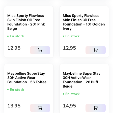
Miss Sporty Flawless
Miss Sporty Flawless
Skin Finish Oil Free
Skin Finish Oil Free
Foundation - 201 Pink
Foundation - 101 Golden
Beige
Ivory
En stock
En stock
Prix normal
Prix normal
12,95
12,95
shopping_cart
shopping_cart
Maybelline SuperStay
Maybelline SuperStay
30H Active Wear
30H Active Wear
Foundation - 56 Toffee
Foundation - 26 Buff
Beige
En stock
En stock
Prix normal
Prix normal
13,95
14,95
shopping_cart
shopping_cart