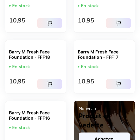
En stock
En stock
Prix normal
Prix normal
10,95
10,95
shopping_cart
shopping_cart
Barry M Fresh Face
Barry M Fresh Face
Foundation - FFF18
Foundation - FFF17
En stock
En stock
Prix normal
Prix normal
10,95
10,95
shopping_cart
shopping_cart
Nouveau
Barry M Fresh Face
Produit en
Foundation - FFF16
vedette
En stock
Achetez 