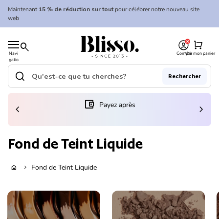
Skip to content
Maintenant
15 % de réduction sur tout
pour célébrer notre nouveau site
web
0
Accueil
shopping_cart
search
Navi
Compte
Voir mon panier
gatio
Accueil
n
mobil
search
Rechercher
e
Recherche"
(le lien s'ouvre dans un nouvel onglet/fenêtre)
account_balance_wallet
Payez après
chevron_left
chevron_right
Fond de Teint Liquide
Fond de Teint Liquide
home
chevron_right