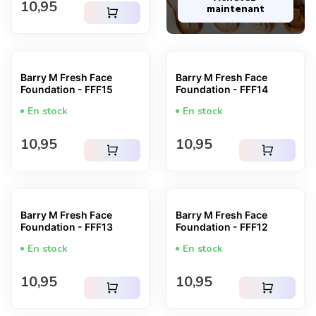
Prix normal
10,95
maintenant
shopping_cart
Barry M Fresh Face
Barry M Fresh Face
Foundation - FFF15
Foundation - FFF14
En stock
En stock
Prix normal
Prix normal
10,95
10,95
shopping_cart
shopping_cart
Barry M Fresh Face
Barry M Fresh Face
Foundation - FFF13
Foundation - FFF12
En stock
En stock
Prix normal
Prix normal
10,95
10,95
shopping_cart
shopping_cart