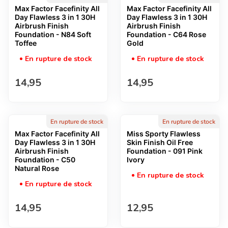
Max Factor Facefinity All
Max Factor Facefinity All
Day Flawless 3 in 1 30H
Day Flawless 3 in 1 30H
Airbrush Finish
Airbrush Finish
Foundation - N84 Soft
Foundation - C64 Rose
Toffee
Gold
En rupture de stock
En rupture de stock
Prix normal
Prix normal
14,95
14,95
En rupture de stock
En rupture de stock
Max Factor Facefinity All
Miss Sporty Flawless
Day Flawless 3 in 1 30H
Skin Finish Oil Free
Airbrush Finish
Foundation - 091 Pink
Foundation - C50
Ivory
Natural Rose
En rupture de stock
En rupture de stock
Prix normal
Prix normal
14,95
12,95