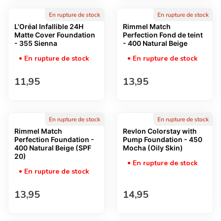
En rupture de stock
En rupture de stock
L'Oréal Infallible 24H
Rimmel Match
Matte Cover Foundation
Perfection Fond de teint
- 355 Sienna
- 400 Natural Beige
En rupture de stock
En rupture de stock
Prix normal
Prix normal
11,95
13,95
En rupture de stock
En rupture de stock
Rimmel Match
Revlon Colorstay with
Perfection Foundation -
Pump Foundation - 450
400 Natural Beige (SPF
Mocha (Oily Skin)
20)
En rupture de stock
En rupture de stock
Prix normal
Prix normal
13,95
14,95