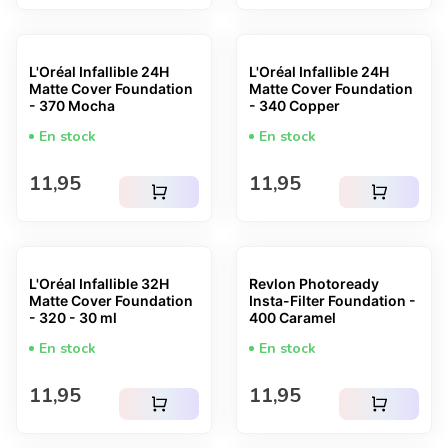
L'Oréal Infallible 24H
L'Oréal Infallible 24H
Matte Cover Foundation
Matte Cover Foundation
- 370 Mocha
- 340 Copper
En stock
En stock
Prix normal
Prix normal
11,95
11,95
shopping_cart
shopping_cart
L'Oréal Infallible 32H
Revlon Photoready
Matte Cover Foundation
Insta-Filter Foundation -
- 320 - 30 ml
400 Caramel
En stock
En stock
Prix normal
Prix normal
11,95
11,95
shopping_cart
shopping_cart