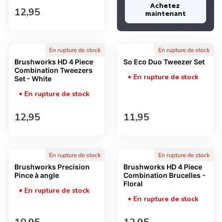
Achetez 
Prix normal
12,95
maintenant
En rupture de stock
En rupture de stock
Brushworks HD 4 Piece
So Eco Duo Tweezer Set
Combination Tweezers
En rupture de stock
Set - White
En rupture de stock
Prix normal
Prix normal
12,95
11,95
En rupture de stock
En rupture de stock
Brushworks Precision
Brushworks HD 4 Piece
Pince à angle
Combination Brucelles -
Floral
En rupture de stock
En rupture de stock
Prix normal
Prix normal