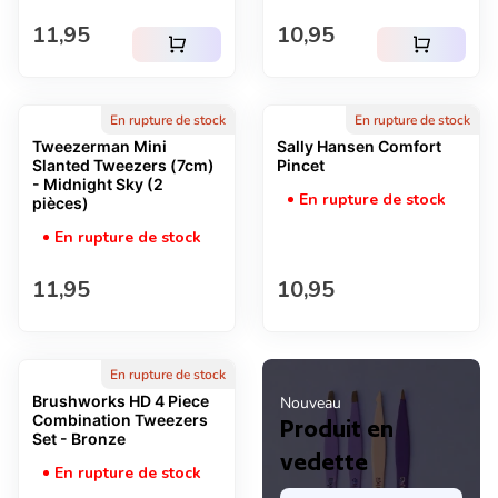
Prix normal
Prix normal
11,95
10,95
shopping_cart
shopping_cart
En rupture de stock
En rupture de stock
Tweezerman Mini
Sally Hansen Comfort
Slanted Tweezers (7cm)
Pincet
- Midnight Sky (2
En rupture de stock
pièces)
En rupture de stock
Prix normal
Prix normal
11,95
10,95
En rupture de stock
Brushworks HD 4 Piece
Nouveau
Combination Tweezers
Produit en
Set - Bronze
vedette
En rupture de stock