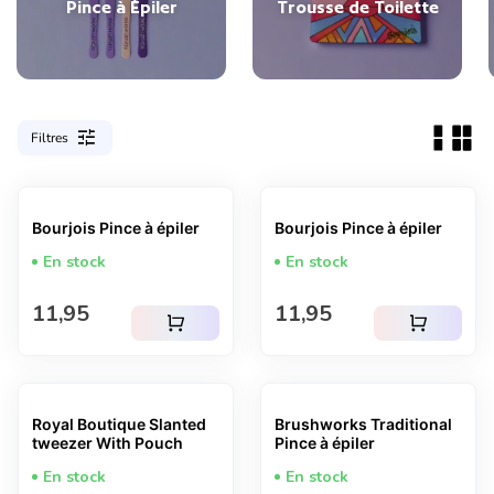
Pince à Épiler
Trousse de Toilette
tune
Filtres
Bourjois Pince à épiler
Bourjois Pince à épiler
En stock
En stock
Prix normal
Prix normal
11,95
11,95
shopping_cart
shopping_cart
Royal Boutique Slanted
Brushworks Traditional
tweezer With Pouch
Pince à épiler
En stock
En stock