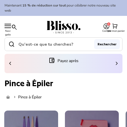
Skip to content
Maintenant
15 % de réduction sur tout
pour célébrer notre nouveau site
web
0
Accueil
shopping_cart
search
Navi
Compte
Voir mon panier
gatio
Accueil
n
mobil
search
Rechercher
e
Recherche"
(le lien s'ouvre dans un nouvel onglet/fenêtre)
account_balance_wallet
Payez après
chevron_left
chevron_right
Pince à Épiler
Pince à Épiler
home
chevron_right