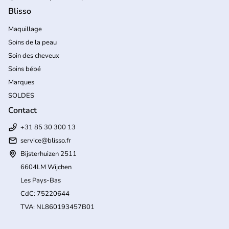
Blisso
Maquillage
Soins de la peau
Soin des cheveux
Soins bébé
Marques
SOLDES
Contact
+31 85 30 300 13
service@blisso.fr
Bijsterhuizen 2511
6604LM Wijchen
Les Pays-Bas
CdC: 75220644
TVA: NL860193457B01