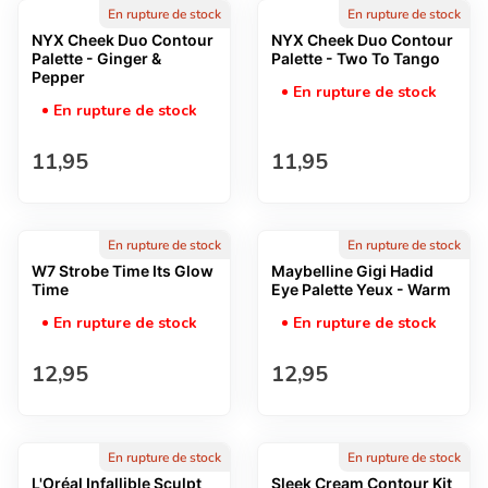
En rupture de stock
En rupture de stock
NYX Cheek Duo Contour
NYX Cheek Duo Contour
Palette - Ginger &
Palette - Two To Tango
Pepper
En rupture de stock
En rupture de stock
Prix normal
Prix normal
11,95
11,95
En rupture de stock
En rupture de stock
W7 Strobe Time Its Glow
Maybelline Gigi Hadid
Time
Eye Palette Yeux - Warm
En rupture de stock
En rupture de stock
Prix normal
Prix normal
12,95
12,95
En rupture de stock
En rupture de stock
L'Oréal Infallible Sculpt
Sleek Cream Contour Kit