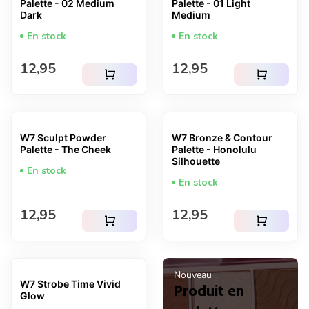
Palette - 02 Medium
Palette - 01 Light
Dark
Medium
En stock
En stock
Prix normal
Prix normal
12,95
12,95
shopping_cart
shopping_cart
W7 Sculpt Powder
W7 Bronze & Contour
Palette - The Cheek
Palette - Honolulu
Silhouette
En stock
En stock
Prix normal
Prix normal
12,95
12,95
shopping_cart
shopping_cart
Nouveau
W7 Strobe Time Vivid
Produit en
Glow