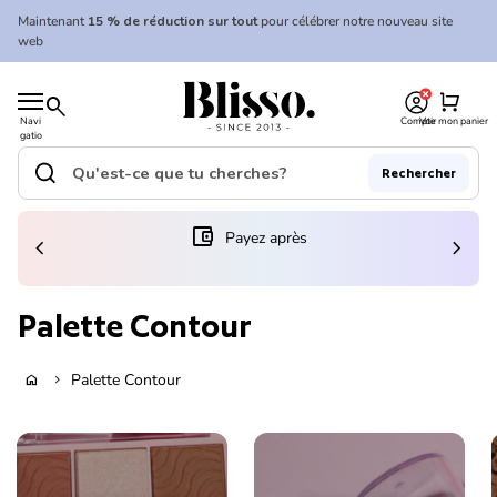
Skip to content
Maintenant
15 % de réduction sur tout
pour célébrer notre nouveau site
web
0
Accueil
shopping_cart
search
Navi
Compte
Voir mon panier
gatio
Accueil
n
mobil
search
Rechercher
e
Recherche"
(le lien s'ouvre dans un nouvel onglet/fenêtre)
account_balance_wallet
Payez après
chevron_left
chevron_right
Palette Contour
Palette Contour
home
chevron_right