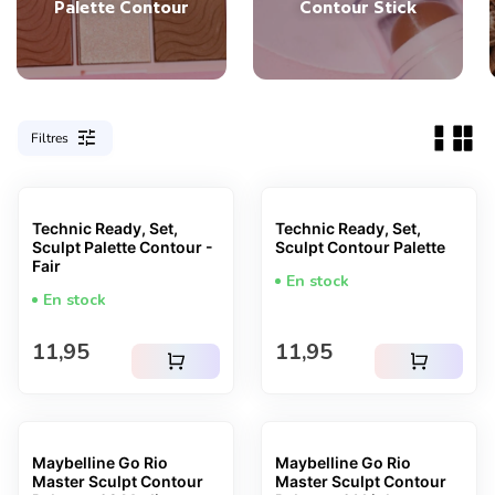
Palette Contour
Contour Stick
tune
Filtres
Technic Ready, Set,
Technic Ready, Set,
Sculpt Palette Contour -
Sculpt Contour Palette
Fair
En stock
En stock
Prix normal
Prix normal
11,95
11,95
shopping_cart
shopping_cart
Maybelline Go Rio
Maybelline Go Rio
Master Sculpt Contour
Master Sculpt Contour