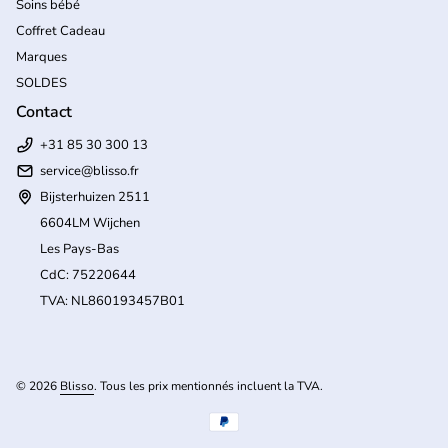
Soins bébé
Coffret Cadeau
Marques
SOLDES
Contact
+31 85 30 300 13
service@blisso.fr
Bijsterhuizen 2511
6604LM Wijchen
Les Pays-Bas
CdC: 75220644
TVA: NL860193457B01
(l
© 2026
Blisso
. Tous les prix mentionnés incluent la TVA.
Modes de paiement