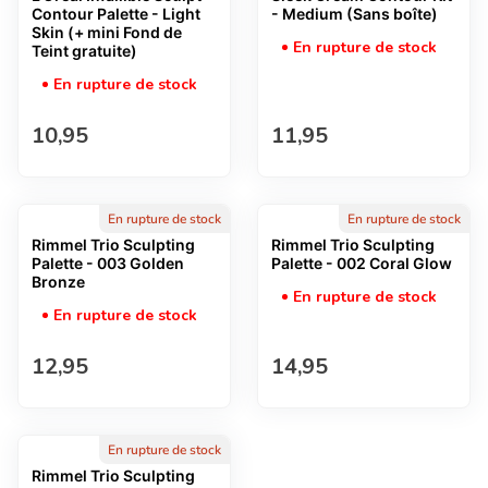
Contour Palette - Light
- Medium (Sans boîte)
Skin (+ mini Fond de
En rupture de stock
Teint gratuite)
En rupture de stock
Prix normal
Prix normal
10,95
11,95
En rupture de stock
En rupture de stock
Rimmel Trio Sculpting
Rimmel Trio Sculpting
Palette - 003 Golden
Palette - 002 Coral Glow
Bronze
En rupture de stock
En rupture de stock
Prix normal
Prix normal
12,95
14,95
En rupture de stock
Rimmel Trio Sculpting