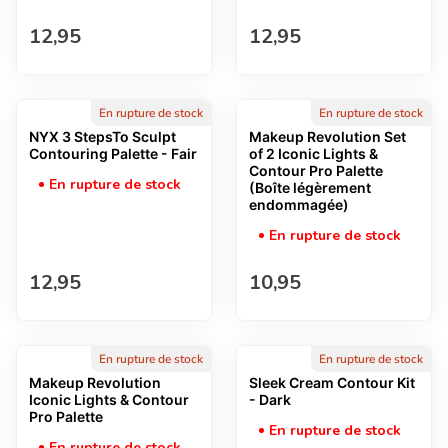
Prix normal
Prix normal
12,95
12,95
En rupture de stock
En rupture de stock
NYX 3 StepsTo Sculpt
Makeup Revolution Set
Contouring Palette - Fair
of 2 Iconic Lights &
Contour Pro Palette
En rupture de stock
(Boîte légèrement
endommagée)
En rupture de stock
Prix normal
Prix normal
12,95
10,95
En rupture de stock
En rupture de stock
Makeup Revolution
Sleek Cream Contour Kit
Iconic Lights & Contour
- Dark
Pro Palette
En rupture de stock
En rupture de stock