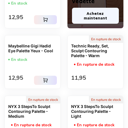
vedette
En stock
Achetez 
Prix normal
12,95
maintenant
shopping_cart
En rupture de stock
Maybelline Gigi Hadid
Technic Ready, Set,
Eye Palette Yeux - Cool
Sculpt Contouring
Palette - Warm
En stock
En rupture de stock
Prix normal
Prix normal
12,95
11,95
shopping_cart
En rupture de stock
En rupture de stock
NYX 3 StepsTo Sculpt
NYX 3 StepsTo Sculpt
Contouring Palette -
Contouring Palette -
Medium
Light
En rupture de stock
En rupture de stock