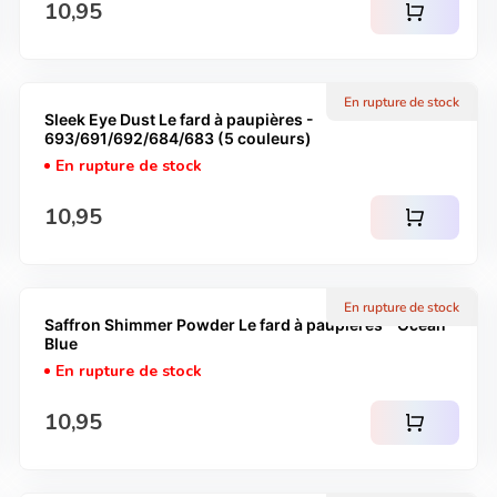
Prix normal
10,95
shopping_cart
En rupture de stock
Sleek Eye Dust Le fard à paupières -
693/691/692/684/683 (5 couleurs)
En rupture de stock
Prix normal
10,95
shopping_cart
En rupture de stock
Saffron Shimmer Powder Le fard à paupières - Ocean
Blue
En rupture de stock
Prix normal
10,95
shopping_cart