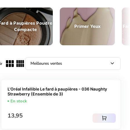
Fard à Paupières Poudre
Primer Yeux
Far
Compacte
expand_more
ir
L'Oréal Infallible Le fard à paupières - 036 Naughty
Strawberry (Ensemble de 3)
En stock
Prix normal
13,95
shopping_cart