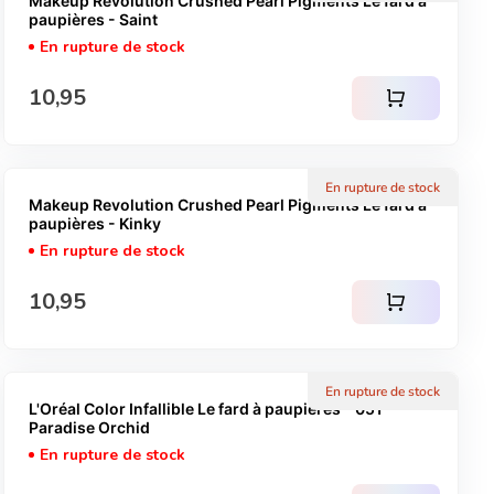
Makeup Revolution Crushed Pearl Pigments Le fard à
paupières - Saint
En rupture de stock
Prix normal
10,95
shopping_cart
En rupture de stock
Makeup Revolution Crushed Pearl Pigments Le fard à
paupières - Kinky
En rupture de stock
Prix normal
10,95
shopping_cart
En rupture de stock
L'Oréal Color Infallible Le fard à paupières - 051
Paradise Orchid
En rupture de stock