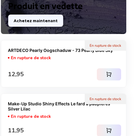
Produit en vedette
Achetez maintenant
En rupture de stock
ARTDECO Pearly Oogschaduw - 73 Pearly Blue Sky
En rupture de stock
Prix normal
12,95
shopping_cart
En rupture de stock
Make-Up Studio Shiny Effects Le fard à paupières -
Silver Lilac
En rupture de stock
Prix normal
11,95
shopping_cart