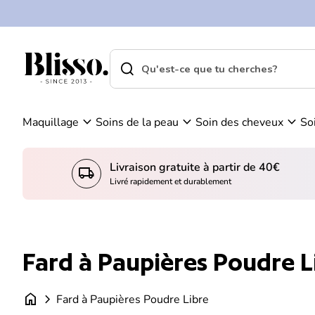
0
Skip to content
Vo
C
ir
o
m
m
search
shopping_cart
Accueil
on
Accueil
p
search
pa
Recherche"
t
ni
e
er
expand_more
expand_more
expand_more
Maquillage
Soins de la peau
Soin des cheveux
So
Livraison gratuite à partir de 40€
local_shipping
Livré rapidement et durablement
Fard à Paupières Poudre L
home
chevron_right
Fard à Paupières Poudre Libre