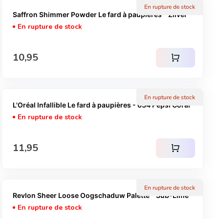
En rupture de stock
Saffron Shimmer Powder Le fard à paupières - Zilver
En rupture de stock
Prix normal
10,95
shopping_cart
En rupture de stock
L'Oréal Infallible Le fard à paupières - 034 Pepsi Coral
En rupture de stock
Prix normal
11,95
shopping_cart
En rupture de stock
Revlon Sheer Loose Oogschaduw Palette - Sub-Lime
En rupture de stock