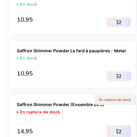
En stock
Prix normal
10,95
shopping_cart
Saffron Shimmer Powder Le fard à paupières - Metal
En stock
Prix normal
10,95
shopping_cart
En rupture de stock
Saffron Shimmer Powder (Ensemble de 6)
En rupture de stock
Prix normal
14,95
shopping_cart