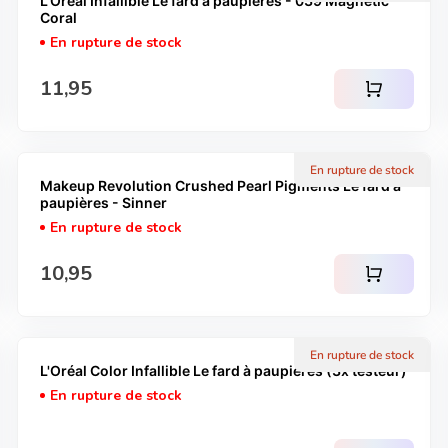
L'Oréal Infallible Le fard à paupières - 039 Magnetic
Coral
En rupture de stock
Prix normal
11,95
shopping_cart
En rupture de stock
Makeup Revolution Crushed Pearl Pigments Le fard à
paupières - Sinner
En rupture de stock
Prix normal
10,95
shopping_cart
En rupture de stock
L'Oréal Color Infallible Le fard à paupières (3x testeur)
En rupture de stock