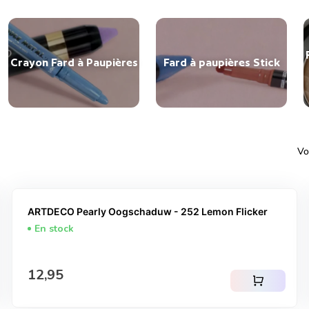
Crayon Fard à Paupières
Fard à paupières Stick
Vo
ARTDECO Pearly Oogschaduw - 252 Lemon Flicker
En stock
Prix normal
12,95
shopping_cart