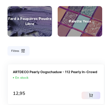
Fard à Paupières Poudre
Palette Yeux
Libre
tune
Filtres
ARTDECO Pearly Oogschaduw - 112 Pearly In-Crowd
En stock
Prix normal
12,95
shopping_cart