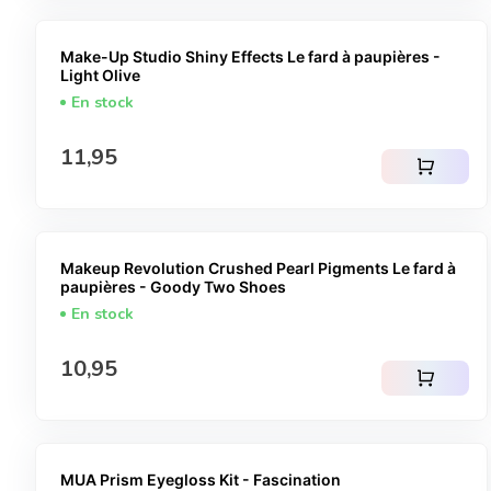
Make-Up Studio Shiny Effects Le fard à paupières -
Light Olive
En stock
Prix normal
11,95
shopping_cart
Makeup Revolution Crushed Pearl Pigments Le fard à
paupières - Goody Two Shoes
En stock
Prix normal
10,95
shopping_cart
MUA Prism Eyegloss Kit - Fascination