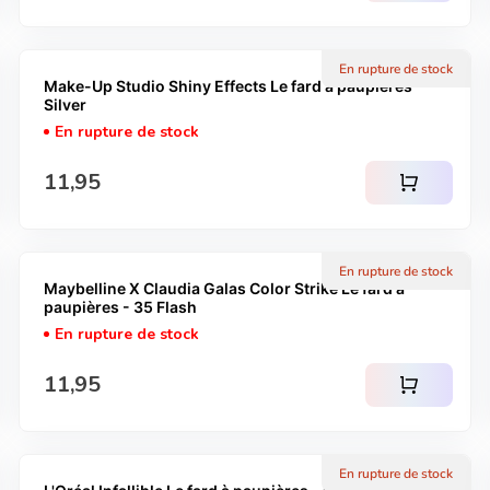
En rupture de stock
Make-Up Studio Shiny Effects Le fard à paupières -
Silver
En rupture de stock
Prix normal
11,95
shopping_cart
En rupture de stock
Maybelline X Claudia Galas Color Strike Le fard à
paupières - 35 Flash
En rupture de stock
Prix normal
11,95
shopping_cart
En rupture de stock