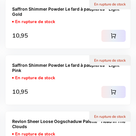
En rupture de stock
Saffron Shimmer Powder Le fard à paupières - Light
Gold
En rupture de stock
Prix normal
10,95
shopping_cart
En rupture de stock
Saffron Shimmer Powder Le fard à paupières - Light
Pink
En rupture de stock
Prix normal
10,95
shopping_cart
En rupture de stock
Revlon Sheer Loose Oogschaduw Palette - Head In The
Clouds
En rupture de stock