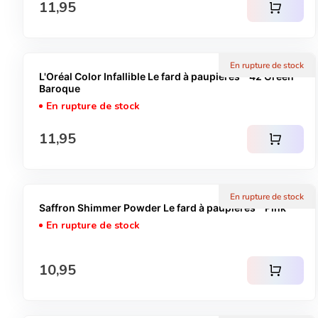
Prix normal
11,95
shopping_cart
En rupture de stock
L'Oréal Color Infallible Le fard à paupières - 42 Green
Baroque
En rupture de stock
Prix normal
11,95
shopping_cart
En rupture de stock
Saffron Shimmer Powder Le fard à paupières - Pink
En rupture de stock
Prix normal
10,95
shopping_cart