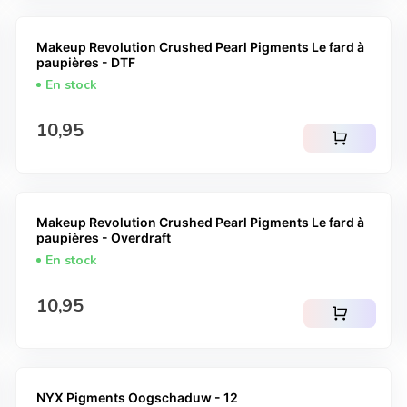
Makeup Revolution Crushed Pearl Pigments Le fard à
paupières - DTF
En stock
Prix normal
10,95
shopping_cart
Makeup Revolution Crushed Pearl Pigments Le fard à
paupières - Overdraft
En stock
Prix normal
10,95
shopping_cart
NYX Pigments Oogschaduw - 12