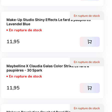
En rupture de stock
Make-Up Studio Shiny Effects Le fard à paupières -
Lavendel Blue
En rupture de stock
Prix normal
11,95
shopping_cart
En rupture de stock
Maybelline X Claudia Galas Color Strike Le fard à
paupières - 30 Spark
En rupture de stock
Prix normal
11,95
shopping_cart
En rupture de stock