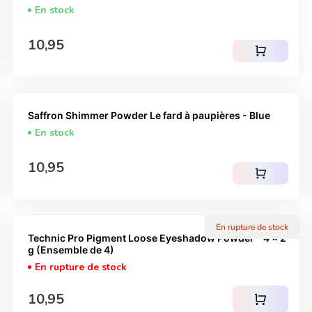
En stock
Prix normal
10,95
shopping_cart
Saffron Shimmer Powder Le fard à paupières - Blue
En stock
Prix normal
10,95
shopping_cart
En rupture de stock
Technic Pro Pigment Loose Eyeshadow Powder - 4 x 2
g (Ensemble de 4)
En rupture de stock
Prix normal
10,95
shopping_cart