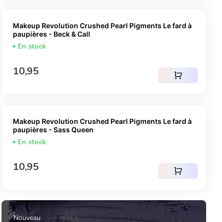
Makeup Revolution Crushed Pearl Pigments Le fard à
paupières - Beck & Call
En stock
Prix normal
10,95
shopping_cart
Makeup Revolution Crushed Pearl Pigments Le fard à
paupières - Sass Queen
En stock
Prix normal
10,95
shopping_cart
Nouveau