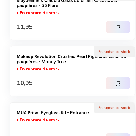
Maybelline X Claudia Galas Color Strike Le fard à
paupières - 55 Flare
En rupture de stock
Prix normal
11,95
shopping_cart
En rupture de stock
Makeup Revolution Crushed Pearl Pigments Le fard à
paupières - Money Tree
En rupture de stock
Prix normal
10,95
shopping_cart
En rupture de stock
MUA Prism Eyegloss Kit - Entrance
En rupture de stock