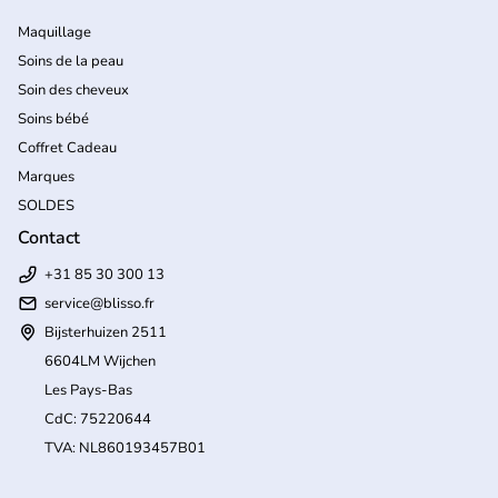
Maquillage
Soins de la peau
Soin des cheveux
Soins bébé
Coffret Cadeau
Marques
SOLDES
Contact
+31 85 30 300 13
service@blisso.fr
Bijsterhuizen 2511
6604LM Wijchen
Les Pays-Bas
CdC: 75220644
TVA: NL860193457B01