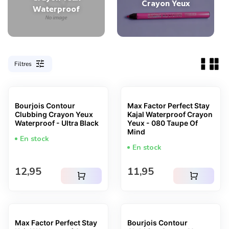
Crayon Yeux
Waterproof
tune
Filtres
Bourjois Contour
Max Factor Perfect Stay
Clubbing Crayon Yeux
Kajal Waterproof Crayon
Waterproof - Ultra Black
Yeux - 080 Taupe Of
Mind
En stock
En stock
Prix normal
Prix normal
12,95
11,95
shopping_cart
shopping_cart
Max Factor Perfect Stay
Bourjois Contour