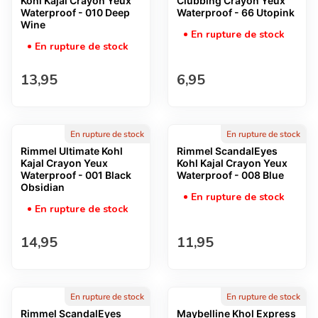
Kohl Kajal Crayon Yeux
Clubbing Crayon Yeux
Waterproof - 010 Deep
Waterproof - 66 Utopink
Wine
En rupture de stock
En rupture de stock
Prix normal
Prix normal
13,95
6,95
En rupture de stock
En rupture de stock
Rimmel Ultimate Kohl
Rimmel ScandalEyes
Kajal Crayon Yeux
Kohl Kajal Crayon Yeux
Waterproof - 001 Black
Waterproof - 008 Blue
Obsidian
En rupture de stock
En rupture de stock
Prix normal
Prix normal
14,95
11,95
En rupture de stock
En rupture de stock
Rimmel ScandalEyes
Maybelline Khol Express