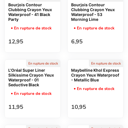
Bourjois Contour
Bourjois Contour
Clubbing Crayon Yeux
Clubbing Crayon Yeux
Waterproof - 41 Black
Waterproof - 53
Party
Morning Lime
En rupture de stock
En rupture de stock
Prix normal
Prix normal
12,95
6,95
En rupture de stock
En rupture de stock
L'Oréal Super Liner
Maybelline Khol Express
Silkissime Crayon Yeux
Crayon Yeux Waterproof
Waterproof - 01
- Metallic Blue
Seductive Black
En rupture de stock
En rupture de stock
Prix normal
Prix normal
11,95
10,95