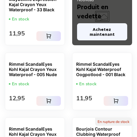
Kajal Crayon Yeux
Produit en
Waterproof - 33 Black
vedette
En stock
Achetez 
Prix normal
11,95
maintenant
shopping_cart
Rimmel ScandalEyes
Rimmel ScandalEyes
Kohl Kajal Crayon Yeux
Kohl Kajal Waterproof
Waterproof - 005 Nude
Oogpotlood - 001 Black
En stock
En stock
Prix normal
Prix normal
12,95
11,95
shopping_cart
shopping_cart
En rupture de stock
Rimmel ScandalEyes
Bourjois Contour
Kohl Kajal Crayon Yeux
Clubbing Waterproof