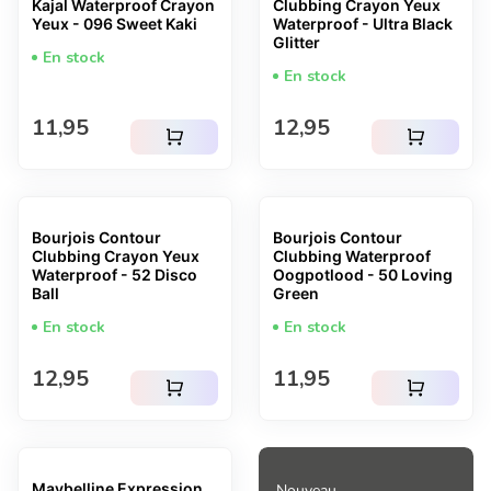
Kajal Waterproof Crayon
Clubbing Crayon Yeux
Yeux - 096 Sweet Kaki
Waterproof - Ultra Black
Glitter
En stock
En stock
Prix normal
Prix normal
11,95
12,95
shopping_cart
shopping_cart
Bourjois Contour
Bourjois Contour
Clubbing Crayon Yeux
Clubbing Waterproof
Waterproof - 52 Disco
Oogpotlood - 50 Loving
Ball
Green
En stock
En stock
Prix normal
Prix normal
12,95
11,95
shopping_cart
shopping_cart
Maybelline Expression
Nouveau