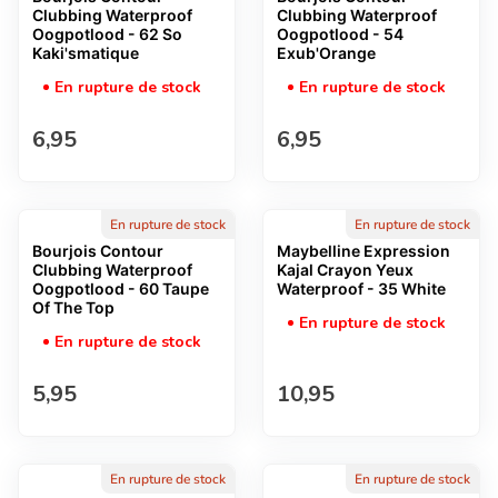
Clubbing Waterproof
Clubbing Waterproof
Oogpotlood - 62 So
Oogpotlood - 54
Kaki'smatique
Exub'Orange
En rupture de stock
En rupture de stock
Prix normal
Prix normal
6,95
6,95
En rupture de stock
En rupture de stock
Bourjois Contour
Maybelline Expression
Clubbing Waterproof
Kajal Crayon Yeux
Oogpotlood - 60 Taupe
Waterproof - 35 White
Of The Top
En rupture de stock
En rupture de stock
Prix normal
Prix normal
5,95
10,95
En rupture de stock
En rupture de stock