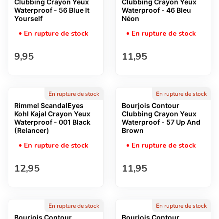
Clubbing Crayon Yeux
Clubbing Crayon Yeux
Waterproof - 56 Blue It
Waterproof - 46 Bleu
Yourself
Néon
En rupture de stock
En rupture de stock
Prix normal
Prix normal
9,95
11,95
En rupture de stock
En rupture de stock
Rimmel ScandalEyes
Bourjois Contour
Kohl Kajal Crayon Yeux
Clubbing Crayon Yeux
Waterproof - 001 Black
Waterproof - 57 Up And
(Relancer)
Brown
En rupture de stock
En rupture de stock
Prix normal
Prix normal
12,95
11,95
En rupture de stock
En rupture de stock
Bourjois Contour
Bourjois Contour