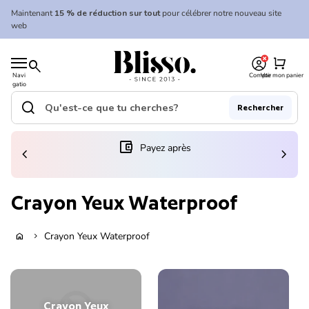
Skip to content
Maintenant
15 % de réduction sur tout
pour célébrer notre nouveau site
web
0
Accueil
shopping_cart
search
Navi
Compte
Voir mon panier
gatio
Accueil
n
mobil
search
Rechercher
e
Recherche"
(le lien s'ouvre dans un nouvel onglet/fenêtre)
account_balance_wallet
Payez après
chevron_left
chevron_right
Crayon Yeux Waterproof
Crayon Yeux Waterproof
home
chevron_right
Crayon Yeux