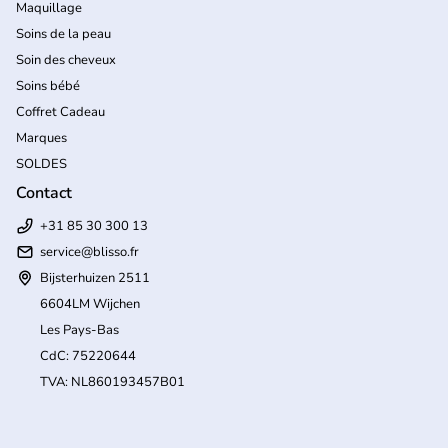
Maquillage
Soins de la peau
Soin des cheveux
Soins bébé
Coffret Cadeau
Marques
SOLDES
Contact
+31 85 30 300 13
service@blisso.fr
Bijsterhuizen 2511
6604LM Wijchen
Les Pays-Bas
CdC: 75220644
TVA: NL860193457B01