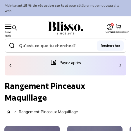
Skip to content
Maintenant
15 % de réduction sur tout
pour célébrer notre nouveau site
web
0
Accueil
shopping_cart
search
Navi
Compte
Voir mon panier
gatio
Accueil
n
mobil
search
Rechercher
e
Recherche"
(le lien s'ouvre dans un nouvel onglet/fenêtre)
account_balance_wallet
Payez après
chevron_left
chevron_right
Rangement Pinceaux
Maquillage
Rangement Pinceaux Maquillage
home
chevron_right