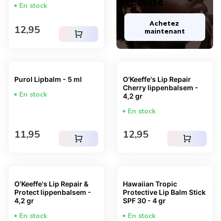
vedette
En stock
Achetez 
Prix normal
12,95
maintenant
shopping_cart
Purol Lipbalm - 5 ml
O'Keeffe's Lip Repair
Cherry lippenbalsem -
En stock
4,2 gr
En stock
Prix normal
Prix normal
11,95
12,95
shopping_cart
shopping_cart
O'Keeffe's Lip Repair &
Hawaiian Tropic
Protect lippenbalsem -
Protective Lip Balm Stick
4,2 gr
SPF 30 - 4 gr
En stock
En stock