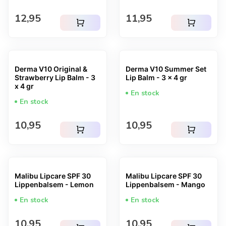
Prix normal
Prix normal
12,95
11,95
shopping_cart
shopping_cart
Derma V10 Original &
Derma V10 Summer Set
Strawberry Lip Balm - 3
Lip Balm - 3 x 4 gr
x 4 gr
En stock
En stock
Prix normal
Prix normal
10,95
10,95
shopping_cart
shopping_cart
Malibu Lipcare SPF 30
Malibu Lipcare SPF 30
Lippenbalsem - Lemon
Lippenbalsem - Mango
En stock
En stock
Prix normal
Prix normal
10,95
10,95