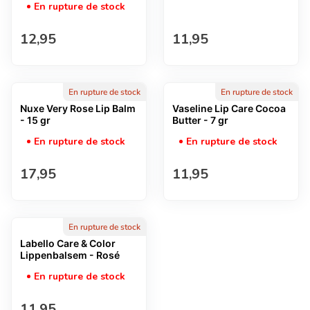
En rupture de stock
Prix normal
Prix normal
12,95
11,95
En rupture de stock
En rupture de stock
Nuxe Very Rose Lip Balm
Vaseline Lip Care Cocoa
- 15 gr
Butter - 7 gr
En rupture de stock
En rupture de stock
Prix normal
Prix normal
17,95
11,95
En rupture de stock
Labello Care & Color
Lippenbalsem - Rosé
En rupture de stock
Prix normal
11,95