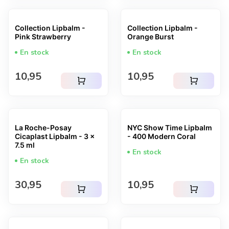
Collection Lipbalm -
Collection Lipbalm -
Pink Strawberry
Orange Burst
En stock
En stock
Prix normal
Prix normal
10,95
10,95
shopping_cart
shopping_cart
La Roche-Posay
NYC Show Time Lipbalm
Cicaplast Lipbalm - 3 x
- 400 Modern Coral
7.5 ml
En stock
En stock
Prix normal
Prix normal
30,95
10,95
shopping_cart
shopping_cart