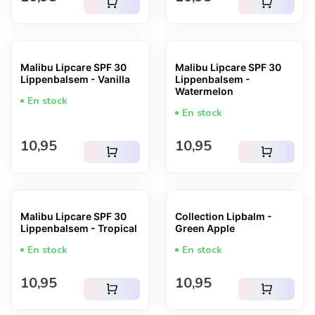
shopping_cart
shopping_cart
Malibu Lipcare SPF 30
Malibu Lipcare SPF 30
Lippenbalsem - Vanilla
Lippenbalsem -
Watermelon
En stock
En stock
Prix normal
Prix normal
10,95
10,95
shopping_cart
shopping_cart
Malibu Lipcare SPF 30
Collection Lipbalm -
Lippenbalsem - Tropical
Green Apple
En stock
En stock
Prix normal
Prix normal
10,95
10,95
shopping_cart
shopping_cart