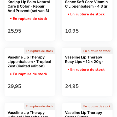
Kneipp Lip Balm Natural
Sence Soft Care Vitamin
Care & Color - Repair
C Lippenbalsem - 4,3 gr
And Prevent (set van 3)
En rupture de stock
En rupture de stock
Prix normal
Prix normal
25,95
10,95
En rupture de stock
En rupture de stock
Vaseline Lip Therapy
Vaseline Lip Therapy
Lippenbalsem - Tropical
Rosy Lips - 12 x 20 gr
Zest (limited edition)
En rupture de stock
En rupture de stock
Prix normal
Prix normal
29,95
24,95
En rupture de stock
En rupture de stock
Vaseline Lip Therapy
Vaseline Lip Therapy
Original Lippenbalsem -
Cocoa Butter