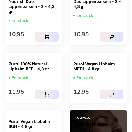
Nourish Duo
Duo Lippenbalsem - 2 x
Lippenbalsem - 2 x 4,3
4,3 gr
gr
En stock
En stock
Prix normal
Prix normal
10,95
10,95
shopping_cart
shopping_cart
Purol 100% Natural
Purol Vegan Lipbalm
Lipbalm BEE - 4,8 gr
MEDI - 4,8 gr
En stock
En stock
Prix normal
Prix normal
11,95
12,95
shopping_cart
shopping_cart
Nouveau
Purol Vegan Lipbalm
Produit en
SUN - 4,8 gr