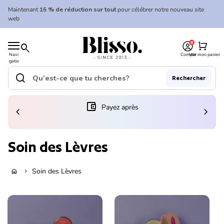
Skip to content
Maintenant
15 % de réduction sur tout
pour célébrer notre nouveau site
web
0
Accueil
shopping_cart
search
Navi
Compte
Voir mon panier
gatio
Accueil
n
mobil
search
Rechercher
e
Recherche"
(le lien s'ouvre dans un nouvel onglet/fenêtre)
account_balance_wallet
Payez après
chevron_left
chevron_right
Soin des Lèvres
Soin des Lèvres
home
chevron_right