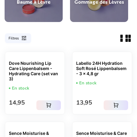
Baume à Lèvre
Gommage des Lèvres
tune
Filtres
Dove Nourishing Lip
Labello 24H Hydration
Care Lippenbalsem -
Soft Rosé Lippenbalsem
Hydrating Care (set van
- 3 x 4,8 gr
3)
En stock
En stock
Prix normal
Prix normal
14,95
13,95
shopping_cart
shopping_cart
Sence Moisturise &
Sence Moisturise & Care