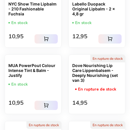
NYC Show Time Lipbalm
Labello Duopack
- 210 Fashionable
Original Lipbalm - 2 x
Fuchsia
4,8 gr
En stock
En stock
Prix normal
Prix normal
10,95
12,95
shopping_cart
shopping_cart
En rupture de stock
MUA PowerPout Colour
Dove Nourishing Lip
Intense Tint & Balm -
Care Lippenbalsem -
Justify
Deeply Nourishing (set
van 3)
En stock
En rupture de stock
Prix normal
Prix normal
10,95
14,95
shopping_cart
En rupture de stock
En rupture de stock