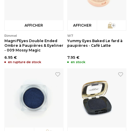
Soins bébé
Recourbe Cils
AFFICHER
AFFICHER
Autre
Démaquillants
Rimmel
W7
Magnif'Eyes Double Ended
Yummy Eyes Baked Le fard à
Épilation
Ombre à Paupières & Eyeliner
paupières - Café Latte
- 009 Mossy Magic
6.95 €
7.95 €
en rupture de stock
en stock