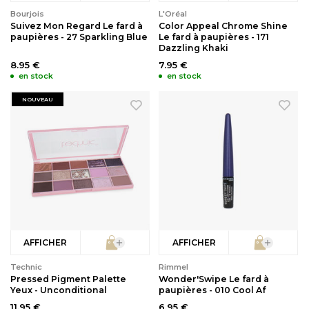
Bourjois
L'Oréal
Suivez Mon Regard Le fard à
Color Appeal Chrome Shine
paupières - 27 Sparkling Blue
Le fard à paupières - 171
Dazzling Khaki
8.95 €
7.95 €
en stock
en stock
NOUVEAU
AFFICHER
AFFICHER
Technic
Rimmel
Pressed Pigment Palette
Wonder'Swipe Le fard à
Yeux - Unconditional
paupières - 010 Cool Af
11.95 €
6.95 €