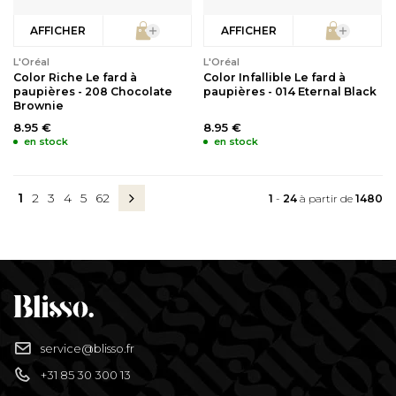
AFFICHER
AFFICHER
L'Oréal
L'Oréal
Color Riche Le fard à
Color Infallible Le fard à
paupières - 208 Chocolate
paupières - 014 Eternal Black
Brownie
8.95 €
8.95 €
en stock
en stock
1
2
3
4
5
62
1
-
24
à partir de
1480
service@blisso.fr
+31 85 30 300 13