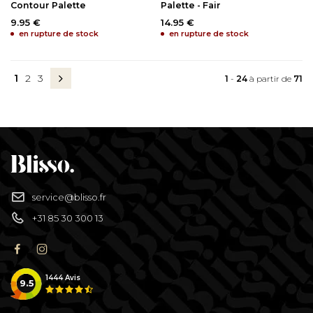
Contour Palette
Palette - Fair
9.95 €
14.95 €
en rupture de stock
en rupture de stock
1
2
3
1
-
24
à partir de
71
service@blisso.fr
+31 85 30 300 13
1444
Avis
9.5