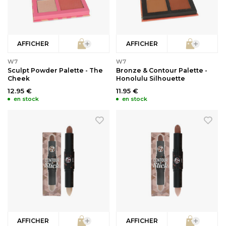
Soins bébé
Recourbe Cils
AFFICHER
AFFICHER
Autre
Démaquillants
W7
W7
Sculpt Powder Palette - The
Bronze & Contour Palette -
Épilation
Cheek
Honolulu Silhouette
12.95 €
11.95 €
en stock
en stock
AFFICHER
AFFICHER