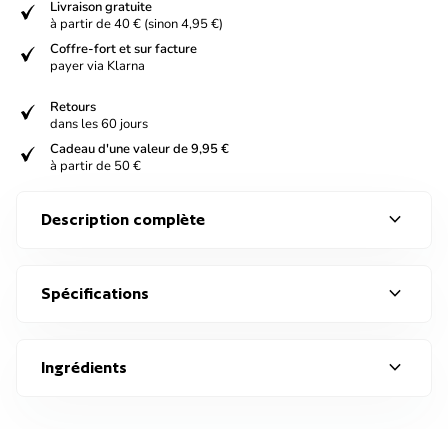
verified
Livraison gratuite
à partir de 40 € (sinon 4,95 €)
verified
Coffre-fort et sur facture
payer via Klarna
verified
Retours
dans les 60 jours
verified
Cadeau d'une valeur de 9,95 €
à partir de 50 €
expand_more
Description complète
expand_more
Spécifications
expand_more
Ingrédients