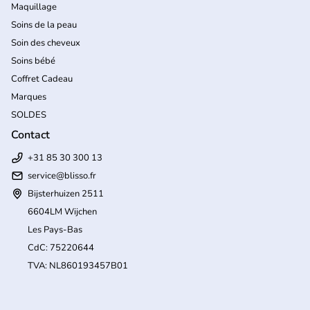
Maquillage
Soins de la peau
Soin des cheveux
Soins bébé
Coffret Cadeau
Marques
SOLDES
Contact
+31 85 30 300 13
service@blisso.fr
Bijsterhuizen 2511
6604LM Wijchen
Les Pays-Bas
CdC: 75220644
TVA: NL860193457B01