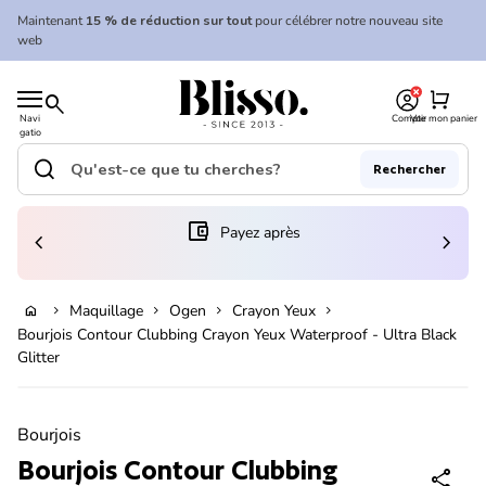
Skip to content
Maintenant
15 % de réduction sur tout
pour célébrer notre nouveau site
web
0
Accueil
shopping_cart
search
Navi
Compte
Voir mon panier
gatio
Accueil
n
mobil
search
Rechercher
e
Recherche"
(le lien s'ouvre dans un nouvel onglet/fenêtre)
account_balance_wallet
Payez après
chevron_left
chevron_right
Ajouter au panier
Maquillage
Ogen
Crayon Yeux
home
chevron_right
chevron_right
chevron_right
chevron_right
Bourjois Contour Clubbing Crayon Yeux Waterproof - Ultra Black
Glitter
Zoom avant
Bourjois
Bourjois Contour Clubbing
share