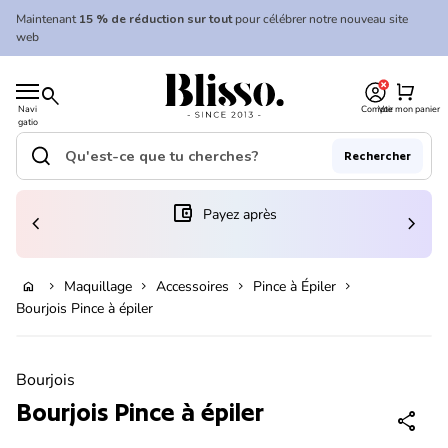
Skip to content
Maintenant
15 % de réduction sur tout
pour célébrer notre nouveau site
web
0
Accueil
shopping_cart
search
Navi
Compte
Voir mon panier
gatio
Accueil
n
mobil
search
Rechercher
e
Recherche"
(le lien s'ouvre dans un nouvel onglet/fenêtre)
account_balance_wallet
Payez après
chevron_left
chevron_right
Ajouter au panier
Maquillage
Accessoires
Pince à Épiler
home
chevron_right
chevron_right
chevron_right
chevron_right
Bourjois Pince à épiler
Zoom avant
Bourjois
Bourjois Pince à épiler
share