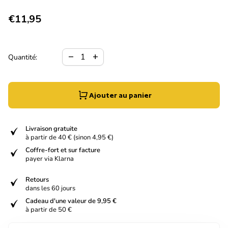
Prix normal
€11,95
Diminuer la quantité pour
Augmenter la quantité pour
remove
add
Quantité:
Ajouter au panier
verified
Livraison gratuite
à partir de 40 € (sinon 4,95 €)
verified
Coffre-fort et sur facture
payer via Klarna
verified
Retours
dans les 60 jours
verified
Cadeau d'une valeur de 9,95 €
à partir de 50 €