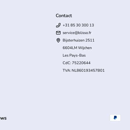
Contact
+31 85 30 300 13
service@blisso.fr
Bijsterhuizen 2511
6604LM Wijchen
Les Pays-Bas
CdC: 75220644
TVA: NL860193457B01
(le lien s'ouvre dans un nouvel onglet/fenêtre)
Modes de