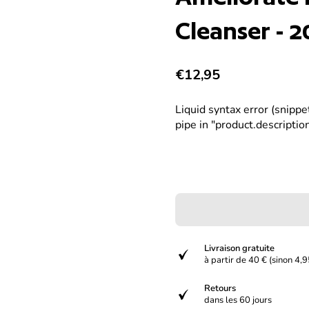
Cleanser - 2
Prix normal
€12,95
Liquid syntax error (snipp
pipe in "product.description
Livraison gratuite
verified
à partir de 40 € (sinon 4,9
Retours
verified
dans les 60 jours