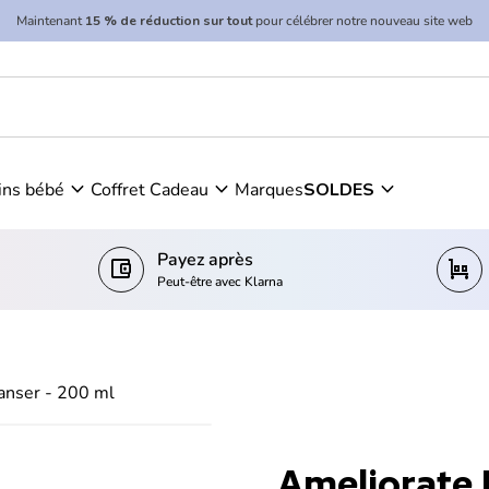
Maintenant
15 % de réduction sur tout
pour célébrer notre nouveau site web
 200 ml
expand_more
expand_more
expand_more
ins bébé
Coffret Cadeau
Marques
SOLDES
Payez après
account_balance_wallet
trolley
Peut-être avec Klarna
anser - 200 ml
Ameliorate 