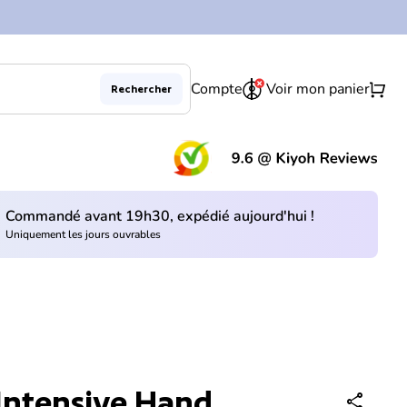
0
shopping_cart
Compte
Voir mon panier
Rechercher
Diminuer la quantité pour
Augmenter la quantité pour
En rupture de stock
remove
add
(le 
Commandé avant 19h30, expédié aujourd'hui !
Uniquement les jours ouvrables
Intensive Hand
share