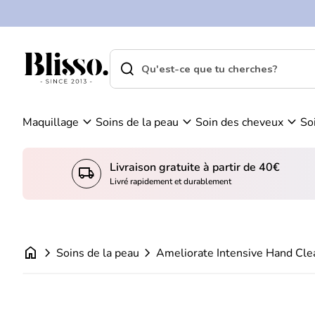
0
Skip to content
Vo
C
ir
o
m
m
search
shopping_cart
Accueil
on
Accueil
p
search
pa
Recherche"
t
ni
Ameliorate Intensive Hand Cleanser -
e
er
Prix normal
€12,95
expand_more
expand_more
expand_more
Maquillage
Soins de la peau
Soin des cheveux
So
Livraison gratuite à partir de 40€
local_shipping
Livré rapidement et durablement
home
chevron_right
chevron_right
Soins de la peau
Ameliorate Intensive Hand Cle
Zoom avant