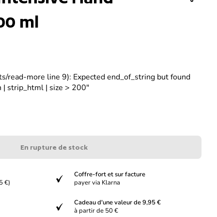
00 ml
ets/read-more line 9): Expected end_of_string but found
 | strip_html | size > 200"
En rupture de stock
Coffre-fort et sur facture
verified
5 €)
payer via Klarna
Cadeau d'une valeur de 9,95 €
verified
à partir de 50 €