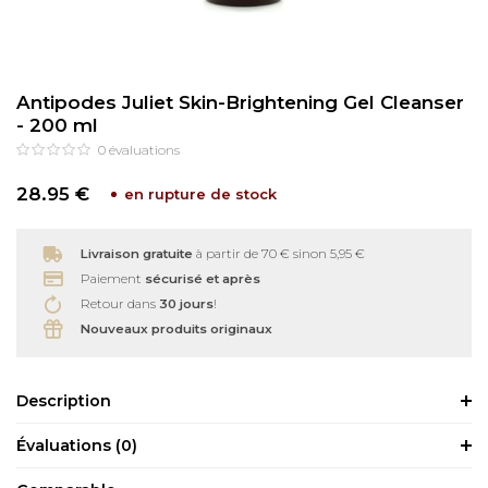
Soins bébé
Recourbe Cils
Antipodes Juliet Skin-Brightening Gel Cleanser
Autre
Démaquillants
- 200 ml
0
évaluations
Épilation
28.95 €
en rupture de stock
Livraison gratuite
à partir de 70 € sinon 5,95 €
Paiement
sécurisé et après
Retour dans
30 jours
!
Nouveaux produits originaux
Description
Évaluations
(0)