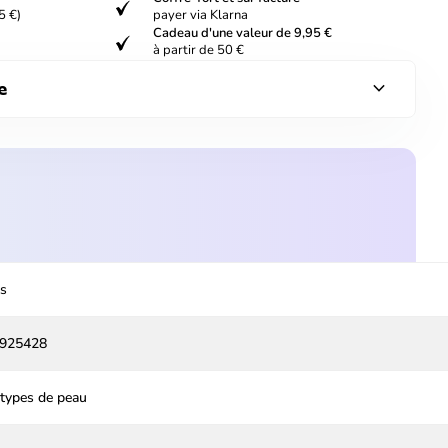
verified
5 €)
payer via Klarna
Cadeau d'une valeur de 9,95 €
verified
à partir de 50 €
expand_more
e
.
s
925428
 types de peau