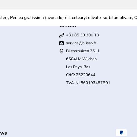
Contact
+31 85 30 300 13
service@blisso.fr
Bijsterhuizen 2511
6604LM Wijchen
Les Pays-Bas
CdC: 75220644
TVA: NL860193457B01
(le lien s'ouvre dans un nouvel onglet/fenêtre)
Modes de