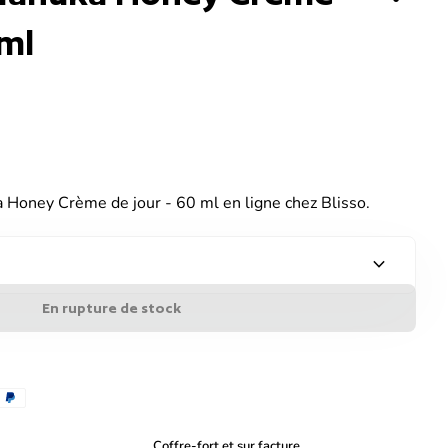
 ml
Honey Crème de jour - 60 ml en ligne chez Blisso.
expand_more
En rupture de stock
Coffre-fort et sur facture