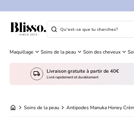
0
Skip to content
Vo
C
ir
o
m
m
search
shopping_cart
Accueil
on
Accueil
p
search
pa
Recherche"
t
ni
e
er
expand_more
expand_more
expand_more
Maquillage
Soins de la peau
Soin des cheveux
So
Livraison gratuite à partir de 40€
local_shipping
Livré rapidement et durablement
home
chevron_right
chevron_right
Soins de la peau
Antipodes Manuka Honey Crème
Zoom avant