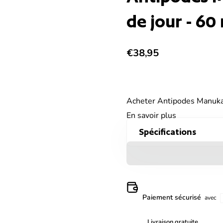
de jour - 60
Prix normal
€38,95
Acheter Antipodes Manuka 
En savoir plus
Spécifications
Paiement sécurisé
avec
Livraison gratuite