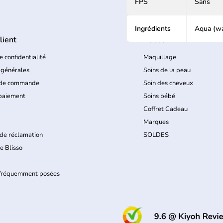
FPS
Sans
Ingrédients
lient
Blisso
e confidentialité
Maquillage
 générales
Soins de la peau
 de commande
Soin des cheveux
paiement
Soins bébé
Coffret Cadeau
Marques
de réclamation
SOLDES
e Blisso
 fréquemment posées