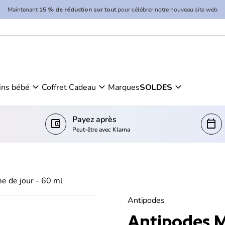
Maintenant
15 % de réduction sur tout
pour célébrer notre nouveau site web
expand_more
expand_more
expand_more
ins bébé
Coffret Cadeau
Marques
SOLDES
Payez après
account_balance_wallet
calendar_today
Peut-être avec Klarna
 de jour - 60 ml
Antipodes
Antipodes 