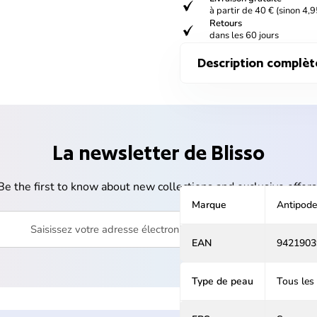
verified
à partir de 40 € (sinon 4,9
Retours
verified
dans les 60 jours
Description complèt
La newsletter de Blisso
Be the first to know about new collections and exclusive offers
Marque
Antipode
votre adresse électronique
EAN
9421903
Type de peau
Tous les