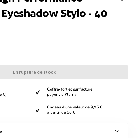
Eyeshadow Stylo - 40
En rupture de stock
Coffre-fort et sur facture
verified
5 €)
payer via Klarna
Cadeau d'une valeur de 9,95 €
verified
à partir de 50 €
expand_more
e