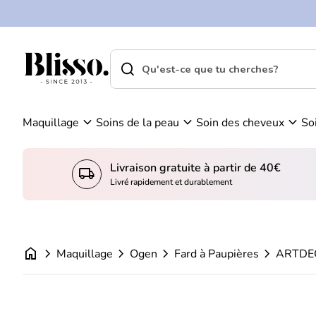
0
Skip to content
Vo
C
ir
o
m
m
search
shopping_cart
Accueil
on
Accueil
p
search
pa
Recherche"
t
ni
ARTDECO High Performance Waterpro
e
er
Prix normal
€14,95
expand_more
expand_more
expand_more
Maquillage
Soins de la peau
Soin des cheveux
So
Livraison gratuite à partir de 40€
local_shipping
Livré rapidement et durablement
home
chevron_right
chevron_right
chevron_right
chevron_right
Maquillage
Ogen
Fard à Paupières
ARTDEC
Zoom avant