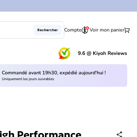
0
shopping_cart
Compte
Voir mon panier
Rechercher
Diminuer la quantité pour
Augmenter la quantité pour
En rupture de stock
remove
add
(le 
Commandé avant 19h30, expédié aujourd'hui !
Uniquement les jours ouvrables
gh Performance
share