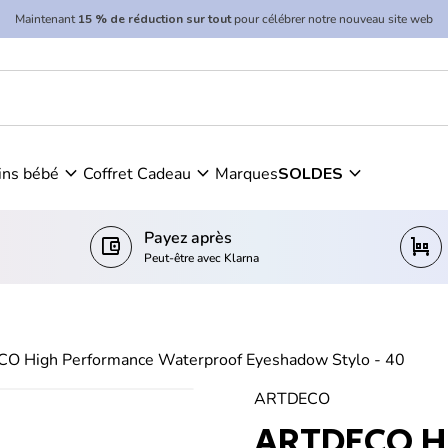
Maintenant
15 % de réduction sur tout
pour célébrer notre nouveau site web
of Eyeshadow Stylo - 40
expand_more
expand_more
expand_more
ins bébé
Coffret Cadeau
Marques
SOLDES
Payez après
account_balance_wallet
trolley
Peut-être avec Klarna
O High Performance Waterproof Eyeshadow Stylo - 40
ARTDECO
ARTDECO Hi