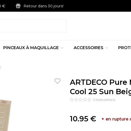
0 €
Retour dans 30 jours!
PINCEAUX À MAQUILLAGE
ACCESSOIRES
PROT
e
ARTDECO Pure M
Cool 25 Sun Bei
0
évaluations
10.95 €
en rupture 