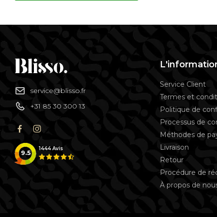
L'informatio
Service Client
service@blisso.fr
Termes et condit
+31 85 30 300 13
Politique de conf
Processus de 
Méthodes de p
Livraison
1444
Avis
9.5
Retour
Procédure de ré
À propos de nou