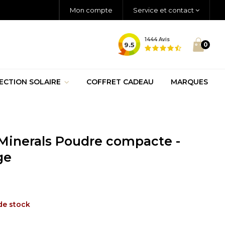
Mon compte
Service et contact
1444
Avis
9.5
0
ECTION SOLAIRE
COFFRET CADEAU
MARQUES
inerals Poudre compacte -
ge
de stock