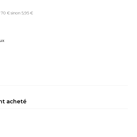
 70 € sinon 5,95 €
ux
nt acheté