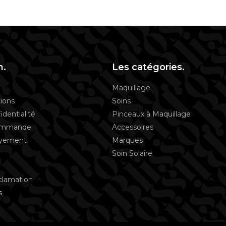
n.
Les catégories.
Maquillage
ions
Soins
identialité
Pinceaux à Maquillage
commande
Accessoires
ayement
Marques
Soin Solaire
clamation
s