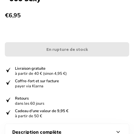
Prix normal
€6,95
En rupture de stock
verified
Livraison gratuite
à partir de 40 € (sinon 4,95 €)
verified
Coffre-fort et sur facture
payer via Klarna
verified
Retours
dans les 60 jours
verified
Cadeau d'une valeur de 9,95 €
à partir de 50 €
expand_more
Description complète