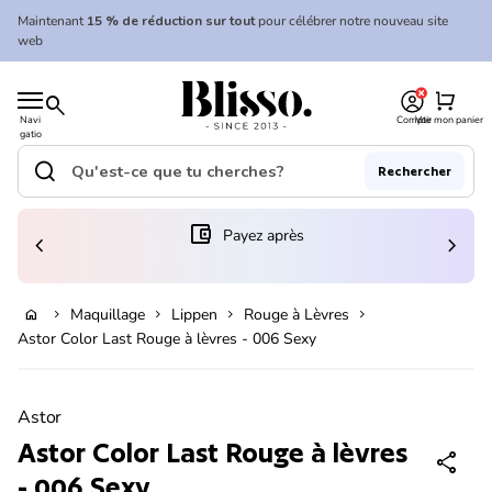
Skip to content
Maintenant
15 % de réduction sur tout
pour célébrer notre nouveau site
web
0
Accueil
shopping_cart
search
Navi
Compte
Voir mon panier
gatio
Accueil
n
mobil
search
Rechercher
e
Recherche"
(le lien s'ouvre dans un nouvel onglet/fenêtre)
account_balance_wallet
Payez après
chevron_left
chevron_right
En rupture de stock
Maquillage
Lippen
Rouge à Lèvres
home
chevron_right
chevron_right
chevron_right
chevron_right
Astor Color Last Rouge à lèvres - 006 Sexy
Zoom avant
Astor
Astor Color Last Rouge à lèvres
share
- 006 Sexy