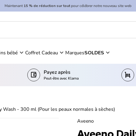
Maintenant
15 % de réduction sur tout
pour célébrer notre nouveau site web
 300 ml (Pour les peaux normales à sèches)
expand_more
expand_more
expand_more
ins bébé
Coffret Cadeau
Marques
SOLDES
Payez après
account_balance_wallet
trolley
Peut-être avec Klarna
y Wash - 300 ml (Pour les peaux normales à sèches)
Aveeno
Aveeno Dail