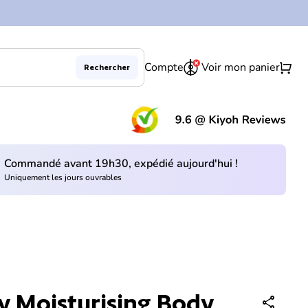
0
shopping_cart
Compte
Voir mon panier
Rechercher
Diminuer la quantité pour
Augmenter la quantité pour
En rupture de stock
remove
add
(le 
Commandé avant 19h30, expédié aujourd'hui !
Uniquement les jours ouvrables
y Moisturising Body
share