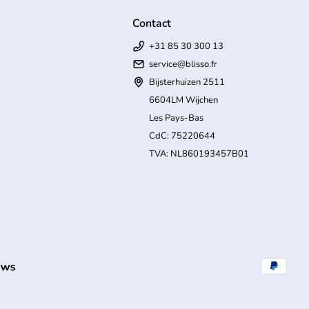
Contact
+31 85 30 300 13
service@blisso.fr
Bijsterhuizen 2511
6604LM Wijchen
Les Pays-Bas
CdC: 75220644
TVA: NL860193457B01
(le lien s'ouvre dans un nouvel onglet/fenêtre)
Modes de