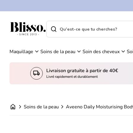
0
Skip to content
Vo
C
ir
o
m
m
search
shopping_cart
Accueil
on
Accueil
p
search
pa
Recherche"
t
ni
Aveeno Daily Moisturising Body Wash -
e
er
Prix normal
€13,95
expand_more
expand_more
expand_more
Maquillage
Soins de la peau
Soin des cheveux
So
Livraison gratuite à partir de 40€
local_shipping
Livré rapidement et durablement
home
chevron_right
chevron_right
Soins de la peau
Aveeno Daily Moisturising Bod
Zoom avant