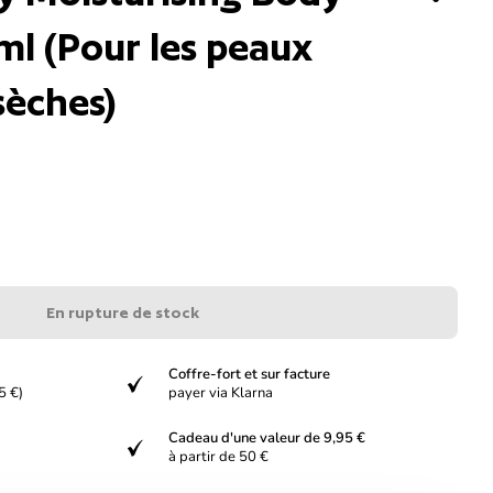
ml (Pour les peaux
sèches)
En rupture de stock
Coffre-fort et sur facture
verified
5 €)
payer via Klarna
Cadeau d'une valeur de 9,95 €
verified
à partir de 50 €