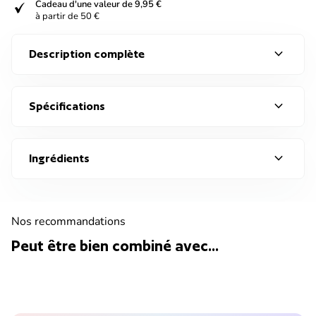
verified
Cadeau d'une valeur de 9,95 €
à partir de 50 €
expand_more
Description complète
expand_more
Spécifications
expand_more
Ingrédients
Nos recommandations
Peut être bien combiné avec...