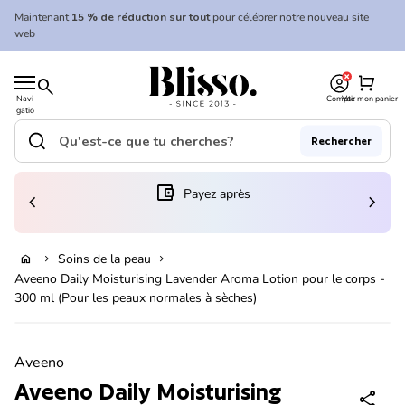
Skip to content
Maintenant
15 % de réduction sur tout
pour célébrer notre nouveau site
web
0
Accueil
shopping_cart
search
Navi
Compte
Voir mon panier
gatio
Accueil
n
mobil
search
Rechercher
e
Recherche"
(le lien s'ouvre dans un nouvel onglet/fenêtre)
account_balance_wallet
Payez après
chevron_left
chevron_right
En rupture de stock
Soins de la peau
home
chevron_right
chevron_right
Aveeno Daily Moisturising Lavender Aroma Lotion pour le corps -
300 ml (Pour les peaux normales à sèches)
Zoom avant
Aveeno
Aveeno Daily Moisturising
share