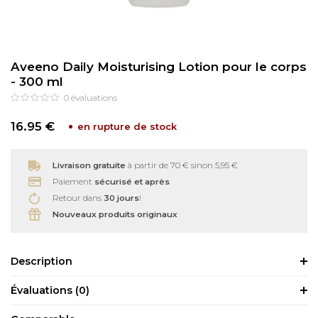
Soins bébé
Recourbe Cils
Aveeno Daily Moisturising Lotion pour le corps
Autre
Démaquillants
- 300 ml
0
évaluations
Épilation
16.95 €
en rupture de stock
Livraison gratuite
à partir de 70 € sinon 5,95 €
Paiement
sécurisé et après
Retour dans
30 jours
!
Nouveaux produits originaux
Description
Évaluations
(0)