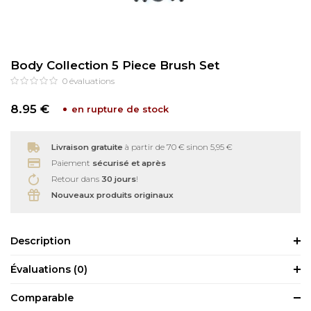
Soins bébé
Recourbe Cils
Body Collection 5 Piece Brush Set
Autre
Démaquillants
0
évaluations
Épilation
8.95 €
en rupture de stock
Livraison gratuite
à partir de 70 € sinon 5,95 €
Paiement
sécurisé et après
Retour dans
30 jours
!
Nouveaux produits originaux
Description
Évaluations
(0)
Comparable