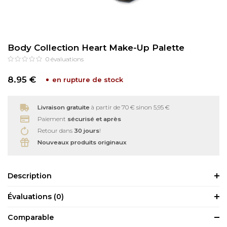
Soins bébé
Recourbe Cils
Body Collection Heart Make-Up Palette
Autre
Démaquillants
0
évaluations
Épilation
8.95 €
en rupture de stock
Livraison gratuite
à partir de 70 € sinon 5,95 €
Paiement
sécurisé et après
Retour dans
30 jours
!
Nouveaux produits originaux
Description
Évaluations
(0)
Comparable