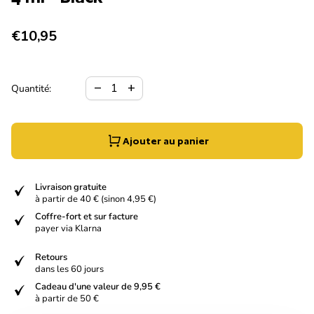
Prix normal
€10,95
Diminuer la quantité pour
Augmenter la quantité pour
remove
add
Quantité:
Ajouter au panier
verified
Livraison gratuite
à partir de 40 € (sinon 4,95 €)
verified
Coffre-fort et sur facture
payer via Klarna
verified
Retours
dans les 60 jours
verified
Cadeau d'une valeur de 9,95 €
à partir de 50 €