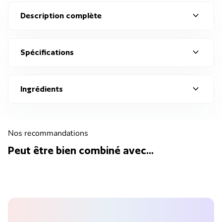
expand_more
Description complète
expand_more
Spécifications
expand_more
Ingrédients
Nos recommandations
Peut être bien combiné avec...