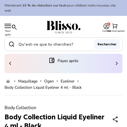
Skip to content
Maintenant
15 % de réduction sur tout
pour célébrer notre nouveau site
web
0
Accueil
shopping_cart
search
Navi
Compte
Voir mon panier
gatio
Accueil
n
mobil
search
Rechercher
e
Recherche"
(le lien s'ouvre dans un nouvel onglet/fenêtre)
account_balance_wallet
Payez après
chevron_left
chevron_right
Ajouter au panier
Maquillage
Ogen
Eyeliner
home
chevron_right
chevron_right
chevron_right
chevron_right
Body Collection Liquid Eyeliner 4 ml - Black
Zoom avant
Body Collection
Body Collection Liquid Eyeliner
share
4 ml - Black