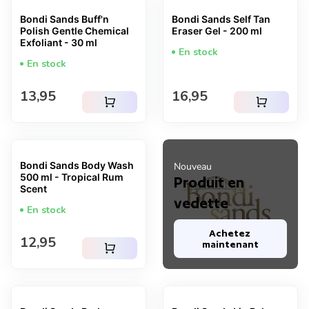
Bondi Sands Buff'n
Bondi Sands Self Tan
Polish Gentle Chemical
Eraser Gel - 200 ml
Exfoliant - 30 ml
En stock
En stock
Prix normal
Prix normal
13,95
16,95
shopping_cart
shopping_cart
Bondi Sands Body Wash
Nouveau
500 ml - Tropical Rum
Produit en
Scent
vedette
En stock
Achetez 
Prix normal
12,95
maintenant
shopping_cart