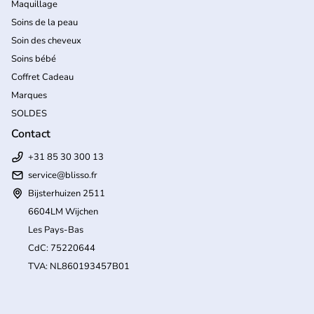
Maquillage
Soins de la peau
Soin des cheveux
Soins bébé
Coffret Cadeau
Marques
SOLDES
Contact
+31 85 30 300 13
service@blisso.fr
Bijsterhuizen 2511
6604LM Wijchen
Les Pays-Bas
CdC: 75220644
TVA: NL860193457B01