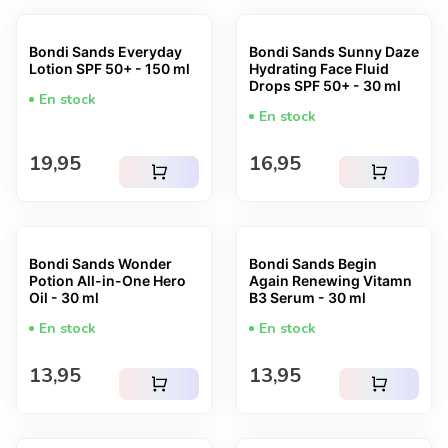
Bondi Sands Everyday
Bondi Sands Sunny Daze
Lotion SPF 50+ - 150 ml
Hydrating Face Fluid
Drops SPF 50+ - 30 ml
En stock
En stock
Prix normal
Prix normal
19,95
16,95
shopping_cart
shopping_cart
Bondi Sands Wonder
Bondi Sands Begin
Potion All-in-One Hero
Again Renewing Vitamn
Oil - 30 ml
B3 Serum - 30 ml
En stock
En stock
Prix normal
Prix normal
13,95
13,95
shopping_cart
shopping_cart