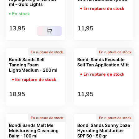
ml - Gold Lights
En rupture de stock
En stock
Prix normal
Prix normal
13,95
11,95
shopping_cart
En rupture de stock
En rupture de stock
Bondi Sands Self
Bondi Sands Reusable
Tanning Foam
Self Tan Application Mitt
Light/Medium - 200 ml
En rupture de stock
En rupture de stock
Prix normal
Prix normal
18,95
11,95
En rupture de stock
En rupture de stock
Bondi Sands Melt Me
Bondi Sands Sunny Daze
Moisturising Cleansing
Hydrating Moisturiser
Balm - 100 ml
SPF 50 - 50 gr