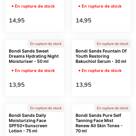
En rupture de stock
En rupture de stock
Prix normal
Prix normal
14,95
14,95
En rupture de stock
En rupture de stock
Bondi Sands Sweet
Bondi Sands Fountain Of
Dreams Hydrating Night
Youth Restoring
Moisturiser - 50 ml
Bakuchiol Serum - 30 ml
En rupture de stock
En rupture de stock
Prix normal
Prix normal
13,95
13,95
En rupture de stock
En rupture de stock
Bondi Sands Daily
Bondi Sands Pure Self
Moisturizing Face
Tanning Face Mist
SPF50+Sunscreen
Renew All Skin Tones -
Lotion - 75 ml
70 ml