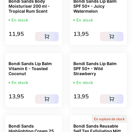
Bondi Sands Body
Bondi Sands Lip Balm
Moisturiser 200 ml -
SPF 50+ - Juicy
Tropical Rum Scent
Watermelon
En stock
En stock
Prix normal
Prix normal
11,95
13,95
shopping_cart
shopping_cart
Bondi Sands Lip Balm
Bondi Sands Lip Balm
Vitamin E - Toasted
SPF 50+ - Wild
Coconut
Strawberry
En stock
En stock
Prix normal
Prix normal
13,95
13,95
shopping_cart
shopping_cart
En rupture de stock
Bondi Sands
Bondi Sands Reusable
Highlighting Cream 25
Self Tan Exfoliating Mitt