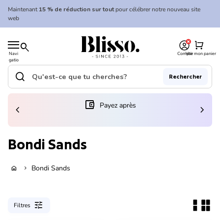
Skip to content
Maintenant
15 % de réduction sur tout
pour célébrer notre nouveau site
web
0
Accueil
shopping_cart
search
Navi
Compte
Voir mon panier
gatio
Accueil
n
mobil
search
Rechercher
e
Recherche"
(le lien s'ouvre dans un nouvel onglet/fenêtre)
account_balance_wallet
Payez après
chevron_left
chevron_right
Bondi Sands
Bondi Sands
home
chevron_right
tune
Filtres