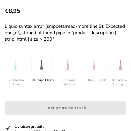
Prix normal
€8,95
Liquid syntax error (snippets/read-more line 9): Expected
end_of_string but found pipe in "product.description |
strip_html | size > 200"
26 Blue No
04 Taupe Classy
05 Corail
06 Rose Cupcake
07 Fuchsia
Blues
Magique
Bucolique
En rupture de stock
verified
Livraison gratuite