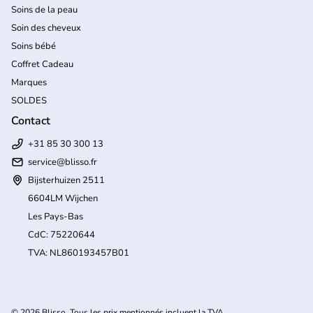
Soins de la peau
Soin des cheveux
Soins bébé
Coffret Cadeau
Marques
SOLDES
Contact
+31 85 30 300 13
service@blisso.fr
Bijsterhuizen 2511
6604LM Wijchen
Les Pays-Bas
CdC: 75220644
TVA: NL860193457B01
(l
© 2026
Blisso
. Tous les prix mentionnés incluent la TVA.