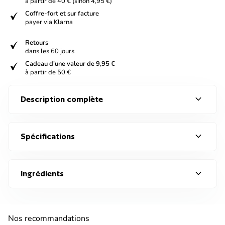
à partir de 40 € (sinon 4,95 €)
verified
Coffre-fort et sur facture
payer via Klarna
verified
Retours
dans les 60 jours
verified
Cadeau d'une valeur de 9,95 €
à partir de 50 €
expand_more
Description complète
expand_more
Spécifications
expand_more
Ingrédients
Nos recommandations