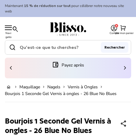
Skip to content
Maintenant
15 % de réduction sur tout
pour célébrer notre nouveau site
web
0
Accueil
shopping_cart
search
Navi
Compte
Voir mon panier
gatio
Accueil
n
mobil
search
Rechercher
e
Recherche"
(le lien s'ouvre dans un nouvel onglet/fenêtre)
account_balance_wallet
Payez après
chevron_left
chevron_right
En rupture de stock
Maquillage
Nagels
Vernis à Ongles
home
chevron_right
chevron_right
chevron_right
chevron_right
Bourjois 1 Seconde Gel Vernis à ongles - 26 Blue No Blues
Zoom avant
Bourjois 1 Seconde Gel Vernis à
share
ongles - 26 Blue No Blues