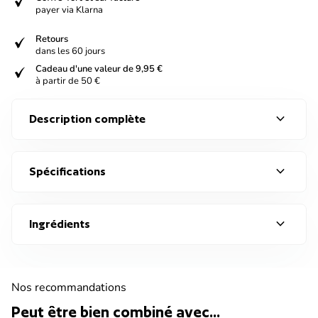
verified
payer via Klarna
verified
Retours
dans les 60 jours
verified
Cadeau d'une valeur de 9,95 €
à partir de 50 €
expand_more
Description complète
expand_more
Spécifications
expand_more
Ingrédients
Nos recommandations
Peut être bien combiné avec...