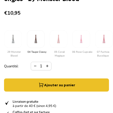
Prix normal
€10,95
29 Monster
04 Taupe Classy
05 Corail
06 Rose Cupcake
07 Fuchsia
Blood
Magique
Bucolique
Diminuer la quantité pour
Augmenter la quantité pour
remove
add
Quantité:
Ajouter au panier
verified
Livraison gratuite
à partir de 40 € (sinon 4,95 €)
Coffre-fort et sur facture