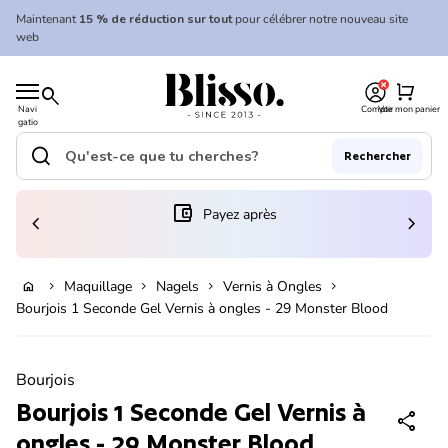
Skip to content
Maintenant
15 % de réduction sur tout
pour célébrer notre nouveau site
web
0
Accueil
shopping_cart
search
Navi
Compte
Voir mon panier
gatio
Accueil
n
mobil
search
Rechercher
e
Recherche"
(le lien s'ouvre dans un nouvel onglet/fenêtre)
account_balance_wallet
Payez après
chevron_left
chevron_right
Ajouter au panier
Maquillage
Nagels
Vernis à Ongles
home
chevron_right
chevron_right
chevron_right
chevron_right
Bourjois 1 Seconde Gel Vernis à ongles - 29 Monster Blood
Zoom avant
Bourjois
Bourjois 1 Seconde Gel Vernis à
share
ongles - 29 Monster Blood