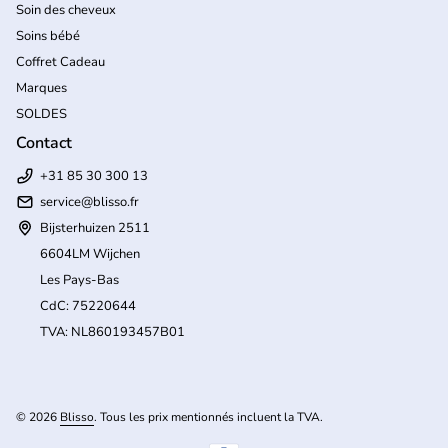
Soin des cheveux
Soins bébé
Coffret Cadeau
Marques
SOLDES
Contact
+31 85 30 300 13
service@blisso.fr
Bijsterhuizen 2511
6604LM Wijchen
Les Pays-Bas
CdC: 75220644
TVA: NL860193457B01
(l
© 2026
Blisso
. Tous les prix mentionnés incluent la TVA.