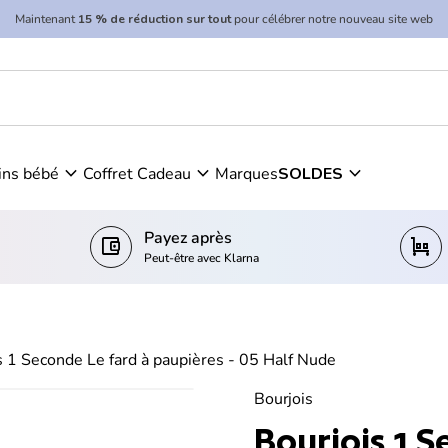
Maintenant
15 % de réduction sur tout
pour célébrer notre nouveau site web
expand_more
expand_more
expand_more
ins bébé
Coffret Cadeau
Marques
SOLDES
Payez après
account_balance_wallet
trolley
Peut-être avec Klarna
s 1 Seconde Le fard à paupières - 05 Half Nude
Bourjois
Bourjois 1 S