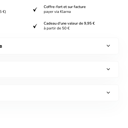
Coffre-fort et sur facture
verified
5 €)
payer via Klarna
Cadeau d'une valeur de 9,95 €
verified
à partir de 50 €
expand_more
e
expand_more
expand_more