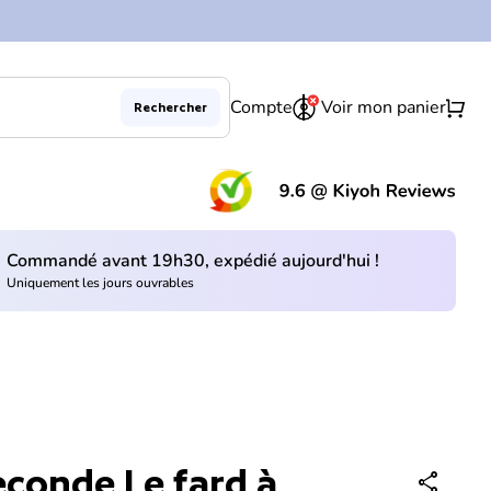
0
shopping_cart
Compte
Voir mon panier
Rechercher
(le 
Commandé avant 19h30, expédié aujourd'hui !
Uniquement les jours ouvrables
econde Le fard à
share