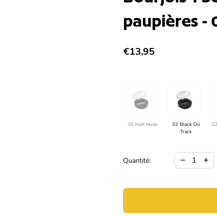
paupières -
Prix normal
€13,95
05 Half Nude
01 Black On
02
Track
Diminuer la 
Augme
remove
add
Quantité: