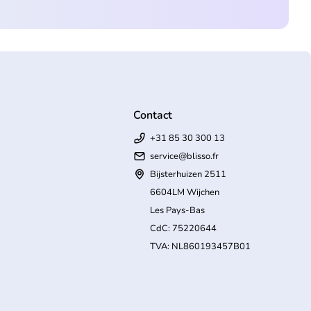
Contact
+31 85 30 300 13
service@blisso.fr
Bijsterhuizen 2511
6604LM Wijchen
Les Pays-Bas
CdC: 75220644
TVA: NL860193457B01