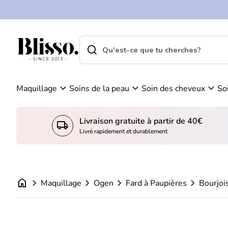
0
Skip to content
Vo
C
ir
o
m
m
search
shopping_cart
Accueil
on
Accueil
p
search
pa
Recherche"
t
ni
e
er
expand_more
expand_more
expand_more
Maquillage
Soins de la peau
Soin des cheveux
So
Livraison gratuite à partir de 40€
local_shipping
Livré rapidement et durablement
home
chevron_right
chevron_right
chevron_right
chevron_right
Maquillage
Ogen
Fard à Paupières
Bourjoi
Zoom avant