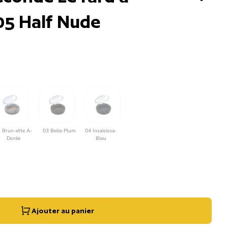
 05 Half Nude
 Brun-ette A-
03 Belle Plum
04 Insaisissa-
Dorée
Bleu
quantité pour
nter la quantité pour
Ajouter au panier