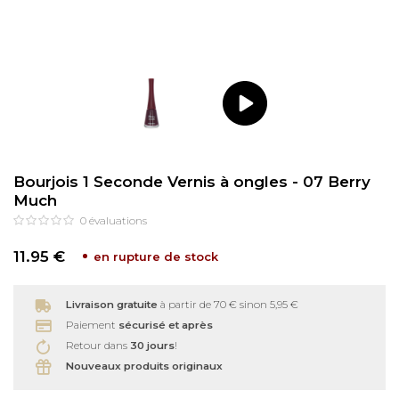
Soins bébé
Recourbe Cils
Autre
Démaquillants
Épilation
Bourjois 1 Seconde Vernis à ongles - 07 Berry
Much
0
évaluations
11.95 €
en rupture de stock
Livraison gratuite
à partir de 70 € sinon 5,95 €
Paiement
sécurisé et après
Retour dans
30 jours
!
Nouveaux produits originaux