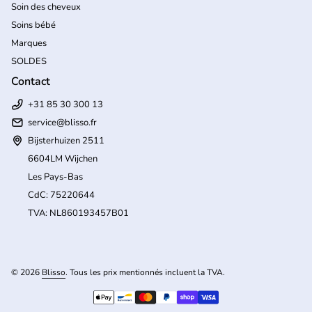
Soin des cheveux
Soins bébé
Marques
SOLDES
Contact
+31 85 30 300 13
service@blisso.fr
Bijsterhuizen 2511
6604LM Wijchen
Les Pays-Bas
CdC: 75220644
TVA: NL860193457B01
(l
© 2026
Blisso
. Tous les prix mentionnés incluent la TVA.
Modes de paiement