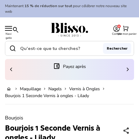
Skip to content
Maintenant
15 % de réduction sur tout
pour célébrer notre nouveau site
web
0
Accueil
shopping_cart
search
Navi
Compte
Voir mon panier
gatio
Accueil
n
mobil
search
Rechercher
e
Recherche"
(le lien s'ouvre dans un nouvel onglet/fenêtre)
account_balance_wallet
Payez après
chevron_left
chevron_right
Ajouter au panier
Maquillage
Nagels
Vernis à Ongles
home
chevron_right
chevron_right
chevron_right
chevron_right
Bourjois 1 Seconde Vernis à ongles - Lilady
Zoom avant
Bourjois
Bourjois 1 Seconde Vernis à
share
ongles - Lilady