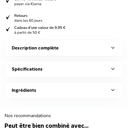
verified
payer via Klarna
verified
Retours
dans les 60 jours
verified
Cadeau d'une valeur de 9,95 €
à partir de 50 €
expand_more
Description complète
expand_more
Spécifications
expand_more
Ingrédients
Nos recommandations
Peut être bien combiné avec...