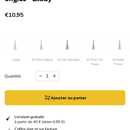
Prix normal
€10,95
Lilady
02 Rose Delicat
02 Very Bluetiful
03 Over The
04 Beige
Taupe
Friend
Diminuer la quantité pour
Augmenter la quantité pour
remove
add
Quantité:
Ajouter au panier
verified
Livraison gratuite
à partir de 40 € (sinon 4,95 €)
Coffre-fort et sur facture