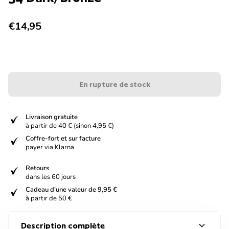
Prix normal
€14,95
En rupture de stock
verified
Livraison gratuite
à partir de 40 € (sinon 4,95 €)
verified
Coffre-fort et sur facture
payer via Klarna
verified
Retours
dans les 60 jours
verified
Cadeau d'une valeur de 9,95 €
à partir de 50 €
expand_more
Description complète