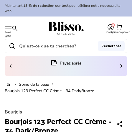
Skip to content
Maintenant
15 % de réduction sur tout
pour célébrer notre nouveau site
web
0
Accueil
shopping_cart
search
Navi
Compte
Voir mon panier
gatio
Accueil
n
mobil
search
Rechercher
e
Recherche"
(le lien s'ouvre dans un nouvel onglet/fenêtre)
account_balance_wallet
Payez après
chevron_left
chevron_right
En rupture de stock
Soins de la peau
home
chevron_right
chevron_right
Bourjois 123 Perfect CC Crème - 34 Dark/Bronze
Zoom avant
Bourjois
Bourjois 123 Perfect CC Crème -
share
34 Dark/Bronze