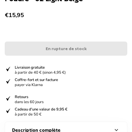
Prix normal
€15,95
En rupture de stock
verified
Livraison gratuite
à partir de 40 € (sinon 4,95 €)
verified
Coffre-fort et sur facture
payer via Klarna
verified
Retours
dans les 60 jours
verified
Cadeau d'une valeur de 9,95 €
à partir de 50 €
expand_more
Description complète