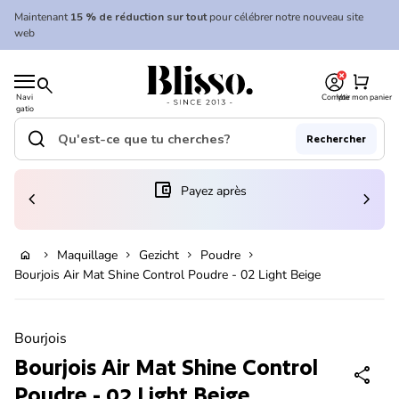
Skip to content
Maintenant
15 % de réduction sur tout
pour célébrer notre nouveau site
web
0
Accueil
shopping_cart
search
Navi
Compte
Voir mon panier
gatio
Accueil
n
mobil
search
Rechercher
e
Recherche"
(le lien s'ouvre dans un nouvel onglet/fenêtre)
account_balance_wallet
Payez après
chevron_left
chevron_right
En rupture de stock
Maquillage
Gezicht
Poudre
home
chevron_right
chevron_right
chevron_right
chevron_right
Bourjois Air Mat Shine Control Poudre - 02 Light Beige
Zoom avant
Bourjois
Bourjois Air Mat Shine Control
share
Poudre - 02 Light Beige