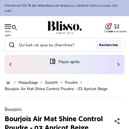
Skip to content
Maintenant
15 % de réduction sur tout
pour célébrer notre nouveau site
web
0
Accueil
shopping_cart
search
Navi
Compte
Voir mon panier
gatio
Accueil
n
mobil
search
Rechercher
e
Recherche"
(le lien s'ouvre dans un nouvel onglet/fenêtre)
account_balance_wallet
Payez après
chevron_left
chevron_right
En rupture de stock
Maquillage
Gezicht
Poudre
home
chevron_right
chevron_right
chevron_right
chevron_right
Bourjois Air Mat Shine Control Poudre - 03 Apricot Beige
Zoom avant
Bourjois
Bourjois Air Mat Shine Control
share
Poudre - 03 Apricot Beige