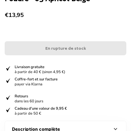
Prix normal
€13,95
En rupture de stock
verified
Livraison gratuite
à partir de 40 € (sinon 4,95 €)
verified
Coffre-fort et sur facture
payer via Klarna
verified
Retours
dans les 60 jours
verified
Cadeau d'une valeur de 9,95 €
à partir de 50 €
expand_more
Description complète