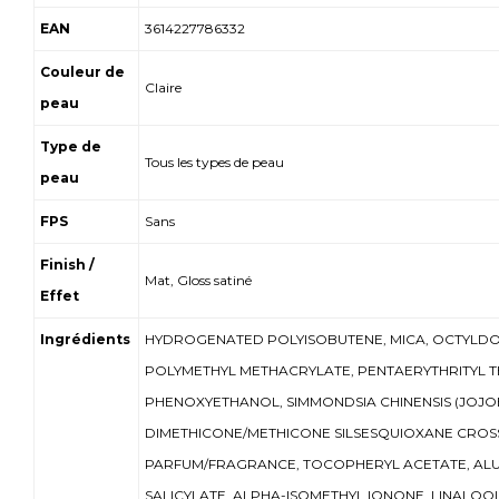
EAN
3614227786332
Couleur de
Claire
peau
Type de
Tous les types de peau
peau
FPS
Sans
Finish /
Mat, Gloss satiné
Effet
Ingrédients
HYDROGENATED POLYISOBUTENE, MICA, OCTYLDO
POLYMETHYL METHACRYLATE, PENTAERYTHRITYL T
PHENOXYETHANOL, SIMMONDSIA CHINENSIS (JOJOBA
DIMETHICONE/METHICONE SILSESQUIOXANE CROS
PARFUM/FRAGRANCE, TOCOPHERYL ACETATE, ALUM
SALICYLATE, ALPHA-ISOMETHYL IONONE, LINALOOL