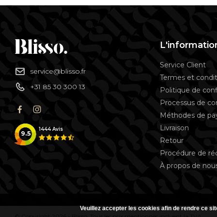
L'informatio
Service Client
service@blisso.fr
Termes et condit
+31 85 30 300 13
Politique de conf
Processus de 
Méthodes de p
Livraison
1444
Avis
9.5
Retour
Procédure de ré
À propos de nou
Veuillez accepter les cookies afin de rendre ce si
© Copyright 2026 - Blisso. Tous les prix mentionnés incluent la TVA.