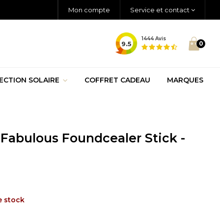
Mon compte
Service et contact
1444
Avis
9.5
0
ECTION SOLAIRE
COFFRET CADEAU
MARQUES
 Fabulous Foundcealer Stick -
a
e stock