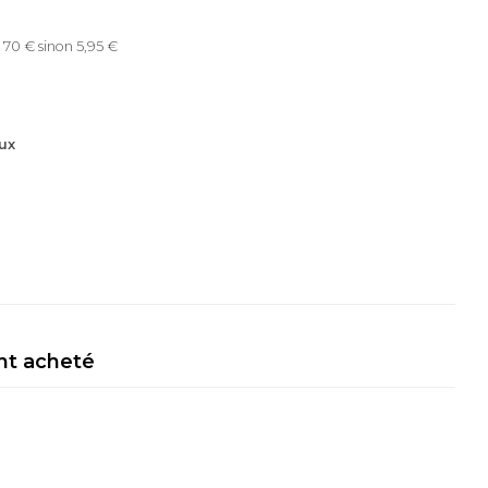
 70 € sinon 5,95 €
ux
nt acheté