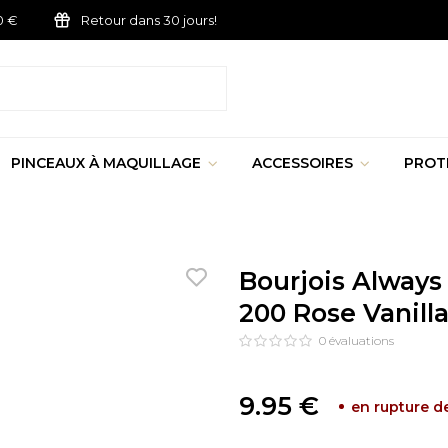
0 €
Retour dans 30 jours!
PINCEAUX À MAQUILLAGE
ACCESSOIRES
PROT
Bourjois Always
200 Rose Vanill
0
évaluations
9.95 €
en rupture d