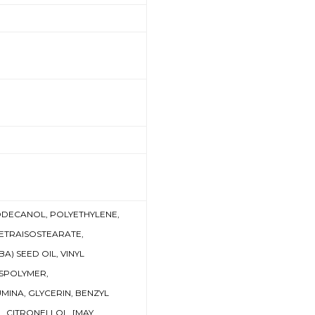
DECANOL, POLYETHYLENE,
ETRAISOSTEARATE,
) SEED OIL, VINYL
SPOLYMER,
INA, GLYCERIN, BENZYL
, CITRONELLOL, [MAY