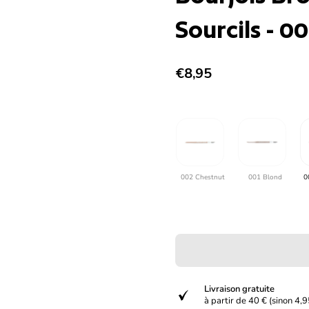
Sourcils - 0
Prix normal
€8,95
002 Chestnut
001 Blond
0
Livraison gratuite
verified
à partir de 40 € (sinon 4,9