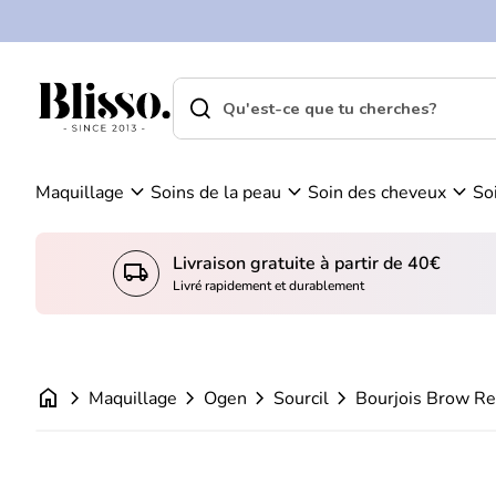
0
Skip to content
Vo
C
ir
o
m
m
search
shopping_cart
Accueil
on
Accueil
p
search
pa
Recherche"
t
ni
Bourjois Brow Reveal Crayon Sourcils 
e
er
Prix normal
€8,95
expand_more
expand_more
expand_more
Maquillage
Soins de la peau
Soin des cheveux
So
Livraison gratuite à partir de 40€
local_shipping
Livré rapidement et durablement
home
chevron_right
chevron_right
chevron_right
chevron_right
Maquillage
Ogen
Sourcil
Bourjois Brow Re
Zoom avant