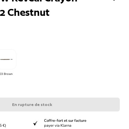
02 Chestnut
03 Brown
En rupture de stock
Coffre-fort et sur facture
verified
5 €)
payer via Klarna