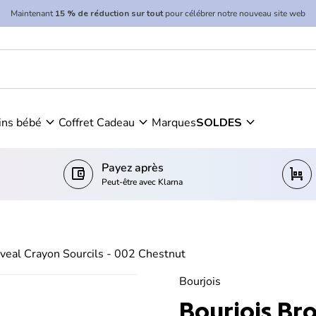
Maintenant
15 % de réduction sur tout
pour célébrer notre nouveau site web
- 002 Chestnut
expand_more
expand_more
expand_more
ins bébé
Coffret Cadeau
Marques
SOLDES
Payez après
account_balance_wallet
trolley
Peut-être avec Klarna
veal Crayon Sourcils - 002 Chestnut
Bourjois
Bourjois Br