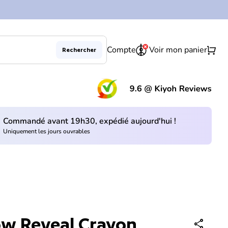
0
shopping_cart
Compte
Voir mon panier
Rechercher
Diminuer la quantité pour
Augmenter la quantité pour
En rupture de stock
remove
add
(le 
Commandé avant 19h30, expédié aujourd'hui !
Uniquement les jours ouvrables
ow Reveal Crayon
share