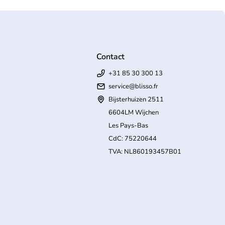
Contact
+31 85 30 300 13
service@blisso.fr
Bijsterhuizen 2511
6604LM Wijchen
Les Pays-Bas
CdC: 75220644
TVA: NL860193457B01