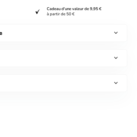
Cadeau d'une valeur de 9,95 €
verified
à partir de 50 €
expand_more
e
expand_more
expand_more