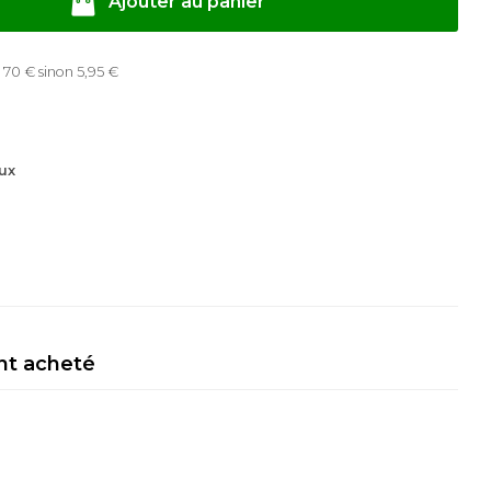
Ajouter au panier
 70 € sinon 5,95 €
ux
nt acheté