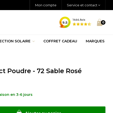
Mon compte
Service et contact
1444
Avis
9.5
0
ECTION SOLAIRE
COFFRET CADEAU
MARQUES
t Poudre - 72 Sable Rosé
raison en 3-6 jours