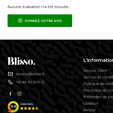
Aucune évaluation n'a été trouvée...
DONNEZ VOTRE AVIS
L'informatio
Service Client
service@blisso.fr
Termes et condit
+31 85 30 300 13
Politique de conf
Processus de 
Méthodes de p
Livraison
1444
Avis
9.5
Retour