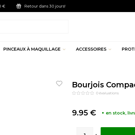
0 €
Retour dans 30 jours!
PINCEAUX À MAQUILLAGE
ACCESSOIRES
PROT
Bourjois Compac
0
évaluations
9.95 €
en stock, liv