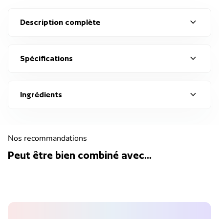
expand_more
Description complète
expand_more
Spécifications
expand_more
Ingrédients
Nos recommandations
Peut être bien combiné avec...