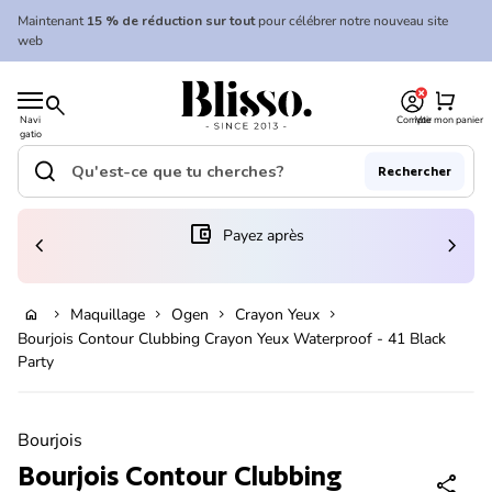
Skip to content
Maintenant
15 % de réduction sur tout
pour célébrer notre nouveau site
web
0
Accueil
shopping_cart
search
Navi
Compte
Voir mon panier
gatio
Accueil
n
mobil
search
Rechercher
e
Recherche"
(le lien s'ouvre dans un nouvel onglet/fenêtre)
account_balance_wallet
Payez après
chevron_left
chevron_right
En rupture de stock
Maquillage
Ogen
Crayon Yeux
home
chevron_right
chevron_right
chevron_right
chevron_right
Bourjois Contour Clubbing Crayon Yeux Waterproof - 41 Black
Party
Zoom avant
Bourjois
Bourjois Contour Clubbing
share