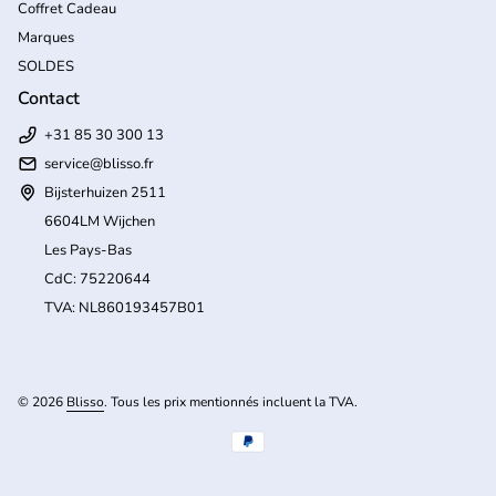
Coffret Cadeau
Marques
SOLDES
Contact
+31 85 30 300 13
service@blisso.fr
Bijsterhuizen 2511
6604LM Wijchen
Les Pays-Bas
CdC: 75220644
TVA: NL860193457B01
(l
© 2026
Blisso
. Tous les prix mentionnés incluent la TVA.
Modes de paiement