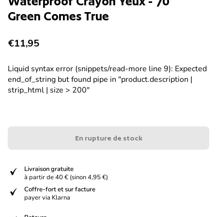
Waterproof Crayon Yeux - 70
Green Comes True
Prix normal
€11,95
Liquid syntax error (snippets/read-more line 9): Expected
end_of_string but found pipe in "product.description |
strip_html | size > 200"
En rupture de stock
verified
Livraison gratuite
à partir de 40 € (sinon 4,95 €)
verified
Coffre-fort et sur facture
payer via Klarna