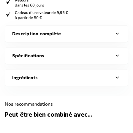
verified
Retours
dans les 60 jours
verified
Cadeau d'une valeur de 9,95 €
à partir de 50 €
expand_more
Description complète
expand_more
Spécifications
expand_more
Ingrédients
Nos recommandations
Peut être bien combiné avec...