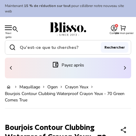
Skip to content
Maintenant
15 % de réduction sur tout
pour célébrer notre nouveau site
web
0
Accueil
shopping_cart
search
Navi
Compte
Voir mon panier
gatio
Accueil
n
mobil
search
Rechercher
e
Recherche"
(le lien s'ouvre dans un nouvel onglet/fenêtre)
account_balance_wallet
Payez après
chevron_left
chevron_right
En rupture de stock
Maquillage
Ogen
Crayon Yeux
home
chevron_right
chevron_right
chevron_right
chevron_right
Bourjois Contour Clubbing Waterproof Crayon Yeux - 70 Green
Comes True
Zoom avant
Bourjois Contour Clubbing
share