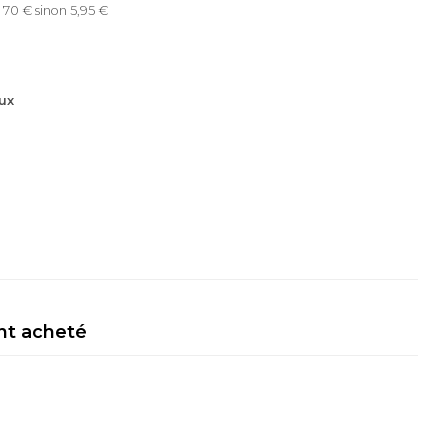
 70 € sinon 5,95 €
ux
nt acheté