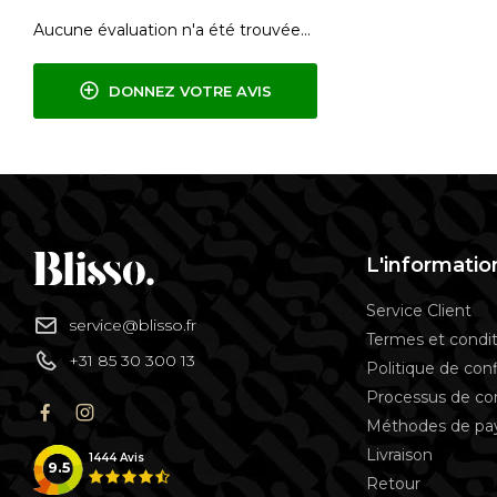
Aucune évaluation n'a été trouvée...
DONNEZ VOTRE AVIS
L'informatio
Service Client
service@blisso.fr
Termes et condit
+31 85 30 300 13
Politique de conf
Processus de 
Méthodes de p
Livraison
1444
Avis
9.5
Retour