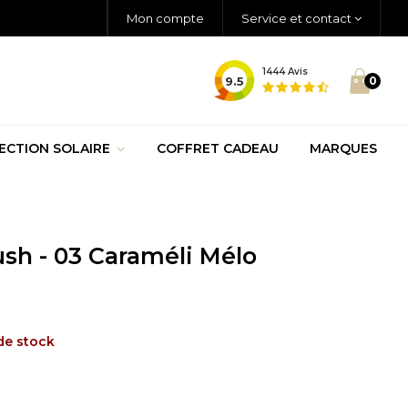
Mon compte
Service et contact
1444
Avis
9.5
0
ECTION SOLAIRE
COFFRET CADEAU
MARQUES
ush - 03 Caraméli Mélo
de stock