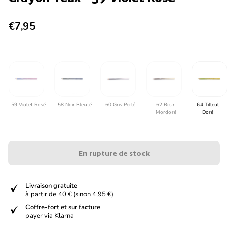
Prix normal
€7,95
59 Violet Rosé
58 Noir Bleuté
60 Gris Perlé
62 Brun
64 Tilleul
Mordoré
Doré
En rupture de stock
verified
Livraison gratuite
à partir de 40 € (sinon 4,95 €)
verified
Coffre-fort et sur facture
payer via Klarna