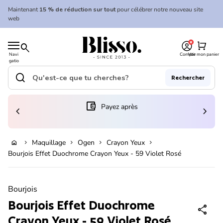
Skip to content
Maintenant
15 % de réduction sur tout
pour célébrer notre nouveau site
web
0
Accueil
shopping_cart
search
Navi
Compte
Voir mon panier
gatio
Accueil
n
mobil
search
Rechercher
e
Recherche"
(le lien s'ouvre dans un nouvel onglet/fenêtre)
account_balance_wallet
Payez après
chevron_left
chevron_right
En rupture de stock
Maquillage
Ogen
Crayon Yeux
home
chevron_right
chevron_right
chevron_right
chevron_right
Bourjois Effet Duochrome Crayon Yeux - 59 Violet Rosé
Zoom avant
Bourjois
Bourjois Effet Duochrome
share
Crayon Yeux - 59 Violet Rosé