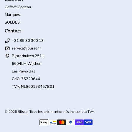
Coffret Cadeau
Marques
SOLDES
Contact
+31 85 30 300 13
service@blisso.fr
Bijsterhuizen 2511
6604LM Wijchen
Les Pays-Bas
CdC: 75220644
TVA: NL860193457B01
(l
© 2026
Blisso
. Tous les prix mentionnés incluent la TVA.
Modes de paiement