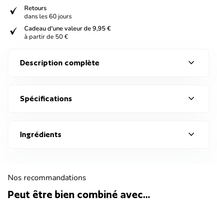
verified
Retours
dans les 60 jours
verified
Cadeau d'une valeur de 9,95 €
à partir de 50 €
expand_more
Description complète
expand_more
Spécifications
expand_more
Ingrédients
Nos recommandations
Peut être bien combiné avec...