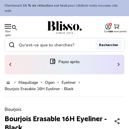
Skip to content
Maintenant
15 % de réduction sur tout
pour célébrer notre nouveau site
web
0
Accueil
shopping_cart
search
Navi
Compte
Voir mon panier
gatio
Accueil
n
mobil
search
Rechercher
e
Recherche"
(le lien s'ouvre dans un nouvel onglet/fenêtre)
account_balance_wallet
Payez après
chevron_left
chevron_right
Ajouter au panier
Maquillage
Ogen
Eyeliner
home
chevron_right
chevron_right
chevron_right
chevron_right
Bourjois Erasable 16H Eyeliner - Black
Zoom avant
Bourjois
Bourjois Erasable 16H Eyeliner -
share
Black