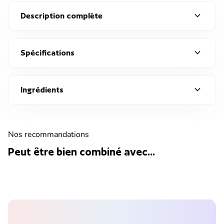
expand_more
Description complète
expand_more
Spécifications
expand_more
Ingrédients
Nos recommandations
Peut être bien combiné avec...