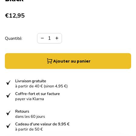
Prix normal
€12,95
Diminuer la quantité pour
Augmenter la quantité pour
remove
add
Quantité:
Ajouter au panier
verified
Livraison gratuite
à partir de 40 € (sinon 4,95 €)
verified
Coffre-fort et sur facture
payer via Klarna
verified
Retours
dans les 60 jours
verified
Cadeau d'une valeur de 9,95 €
à partir de 50 €