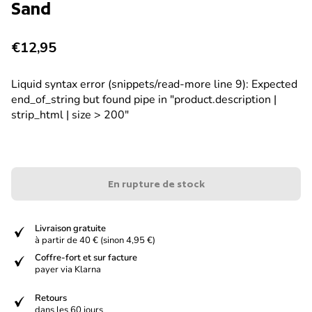
Sand
Prix normal
€12,95
Liquid syntax error (snippets/read-more line 9): Expected
end_of_string but found pipe in "product.description |
strip_html | size > 200"
En rupture de stock
verified
Livraison gratuite
à partir de 40 € (sinon 4,95 €)
verified
Coffre-fort et sur facture
payer via Klarna
verified
Retours
dans les 60 jours