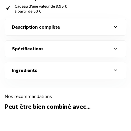
verified
Cadeau d'une valeur de 9,95 €
à partir de 50 €
expand_more
Description complète
expand_more
Spécifications
expand_more
Ingrédients
Nos recommandations
Peut être bien combiné avec...