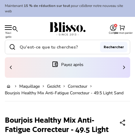
Skip to content
Maintenant
15 % de réduction sur tout
pour célébrer notre nouveau site
web
0
Accueil
shopping_cart
search
Navi
Compte
Voir mon panier
gatio
Accueil
n
mobil
search
Rechercher
e
Recherche"
(le lien s'ouvre dans un nouvel onglet/fenêtre)
account_balance_wallet
Payez après
chevron_left
chevron_right
En rupture de stock
Maquillage
Gezicht
Correcteur
home
chevron_right
chevron_right
chevron_right
chevron_right
Bourjois Healthy Mix Anti-Fatigue Correcteur - 49.5 Light Sand
Zoom avant
Bourjois Healthy Mix Anti-
share
Fatigue Correcteur - 49.5 Light