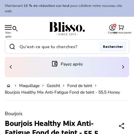
Skip to content
Maintenant
15 % de réduction sur tout
pour célébrer notre nouveau site
web
0
Accueil
shopping_cart
search
Navi
Compte
Voir mon panier
gatio
Accueil
n
mobil
search
Rechercher
e
Recherche"
(le lien s'ouvre dans un nouvel onglet/fenêtre)
account_balance_wallet
Payez après
chevron_left
chevron_right
En rupture de stock
Maquillage
Gezicht
Fond de teint
home
chevron_right
chevron_right
chevron_right
chevron_right
Bourjois Healthy Mix Anti-Fatigue Fond de teint - 55,5 Honey
Zoom avant
Bourjois
Bourjois Healthy Mix Anti-
share
Fatigue Fond de teint - 55,5