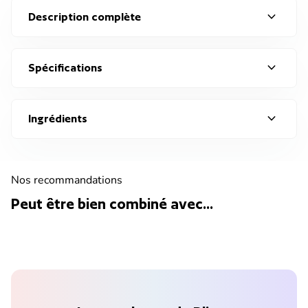
expand_more
Description complète
expand_more
Spécifications
expand_more
Ingrédients
Nos recommandations
Peut être bien combiné avec...