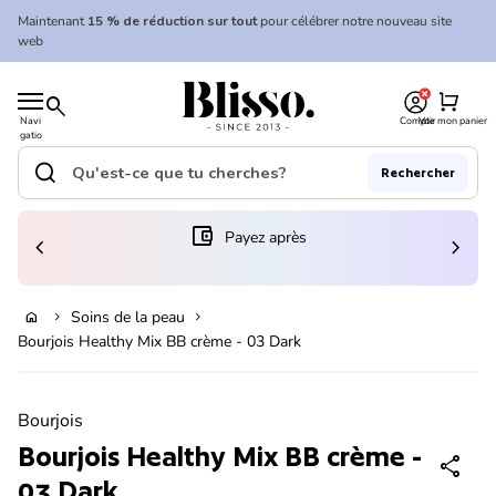
Skip to content
Maintenant
15 % de réduction sur tout
pour célébrer notre nouveau site
web
0
Accueil
shopping_cart
search
Navi
Compte
Voir mon panier
gatio
Accueil
n
mobil
search
Rechercher
e
Recherche"
(le lien s'ouvre dans un nouvel onglet/fenêtre)
account_balance_wallet
Payez après
chevron_left
chevron_right
En rupture de stock
Soins de la peau
home
chevron_right
chevron_right
Bourjois Healthy Mix BB crème - 03 Dark
Zoom avant
Bourjois
Bourjois Healthy Mix BB crème -
share
03 Dark