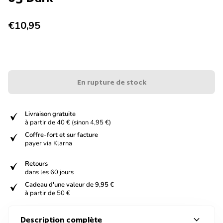
Prix normal
€10,95
En rupture de stock
verified
Livraison gratuite
à partir de 40 € (sinon 4,95 €)
verified
Coffre-fort et sur facture
payer via Klarna
verified
Retours
dans les 60 jours
verified
Cadeau d'une valeur de 9,95 €
à partir de 50 €
expand_more
Description complète