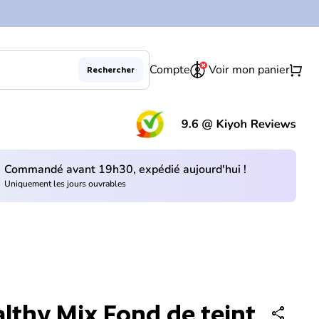
0
shopping_cart
Compte
Voir mon panier
Rechercher
Diminuer la quantité pour
Augmenter la quantité pour
En rupture de stock
remove
add
(le 
Commandé avant 19h30, expédié aujourd'hui !
Uniquement les jours ouvrables
althy Mix Fond de teint
share