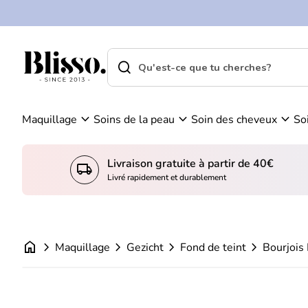
0
Skip to content
Vo
C
ir
o
m
m
search
shopping_cart
Accueil
on
Accueil
p
search
pa
Recherche"
t
ni
Bourjois Healthy Mix Fond de teint - 52
e
er
Prix normal
€13,95
expand_more
expand_more
expand_more
Maquillage
Soins de la peau
Soin des cheveux
So
Livraison gratuite à partir de 40€
local_shipping
Livré rapidement et durablement
home
chevron_right
chevron_right
chevron_right
chevron_right
Maquillage
Gezicht
Fond de teint
Bourjois 
Zoom avant