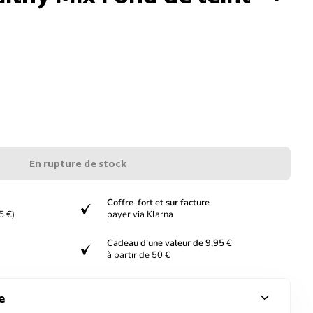
En rupture de stock
Coffre-fort et sur facture
verified
5 €)
payer via Klarna
Cadeau d'une valeur de 9,95 €
verified
à partir de 50 €
expand_more
e