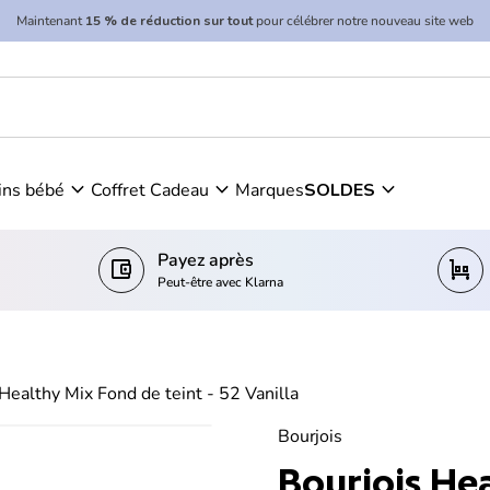
Maintenant
15 % de réduction sur tout
pour célébrer notre nouveau site web
 Vanilla
expand_more
expand_more
expand_more
ins bébé
Coffret Cadeau
Marques
SOLDES
Payez après
account_balance_wallet
trolley
Peut-être avec Klarna
Healthy Mix Fond de teint - 52 Vanilla
Bourjois
Bourjois He