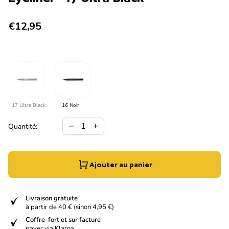
Prix normal
€12,95
17 Ultra Black
16 Noir
Diminuer la quantité pour
Augmenter la quantité pour
remove
add
Quantité:
Ajouter au panier
verified
Livraison gratuite
à partir de 40 € (sinon 4,95 €)
verified
Coffre-fort et sur facture
payer via Klarna