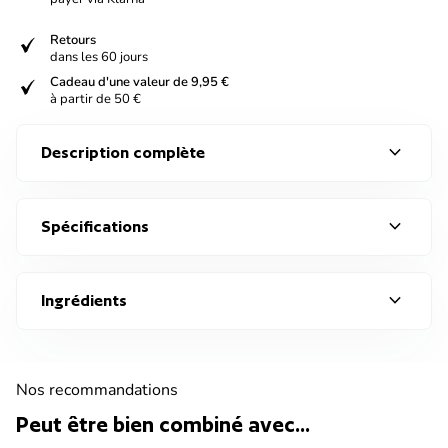
verified
Retours
dans les 60 jours
verified
Cadeau d'une valeur de 9,95 €
à partir de 50 €
expand_more
Description complète
expand_more
Spécifications
expand_more
Ingrédients
Nos recommandations
Peut être bien combiné avec...