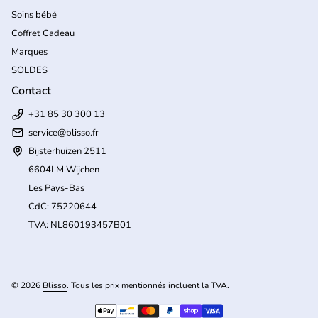
Soins bébé
Coffret Cadeau
Marques
SOLDES
Contact
+31 85 30 300 13
service@blisso.fr
Bijsterhuizen 2511
6604LM Wijchen
Les Pays-Bas
CdC: 75220644
TVA: NL860193457B01
(l
© 2026
Blisso
. Tous les prix mentionnés incluent la TVA.
Modes de paiement