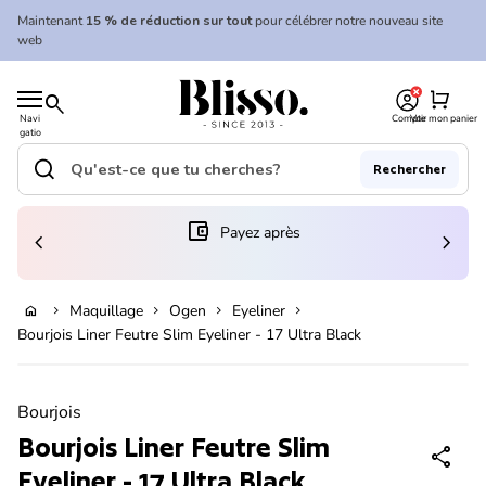
Skip to content
Maintenant
15 % de réduction sur tout
pour célébrer notre nouveau site
web
0
Accueil
shopping_cart
search
Navi
Compte
Voir mon panier
gatio
Accueil
n
mobil
search
Rechercher
e
Recherche"
(le lien s'ouvre dans un nouvel onglet/fenêtre)
account_balance_wallet
Payez après
chevron_left
chevron_right
Ajouter au panier
Maquillage
Ogen
Eyeliner
home
chevron_right
chevron_right
chevron_right
chevron_right
Bourjois Liner Feutre Slim Eyeliner - 17 Ultra Black
Zoom avant
Bourjois
Bourjois Liner Feutre Slim
share
Eyeliner - 17 Ultra Black