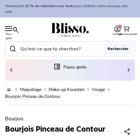
Skip to content
Maintenant
15 % de réduction sur tout
pour célébrer notre nouveau site
web
0
Accueil
shopping_cart
search
Navi
Compte
Voir mon panier
gatio
Accueil
n
mobil
search
Rechercher
e
Recherche"
(le lien s'ouvre dans un nouvel onglet/fenêtre)
account_balance_wallet
Payez après
chevron_left
chevron_right
En rupture de stock
Maquillage
Make-up Kwasten
Visage
home
chevron_right
chevron_right
chevron_right
chevron_right
Bourjois Pinceau de Contour
Zoom avant
Bourjois
Bourjois Pinceau de Contour
share