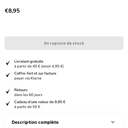
Prix normal
€8,95
En rupture de stock
verified
Livraison gratuite
à partir de 40 € (sinon 4,95 €)
verified
Coffre-fort et sur facture
payer via Klarna
verified
Retours
dans les 60 jours
verified
Cadeau d'une valeur de 9,95 €
à partir de 50 €
expand_more
Description complète